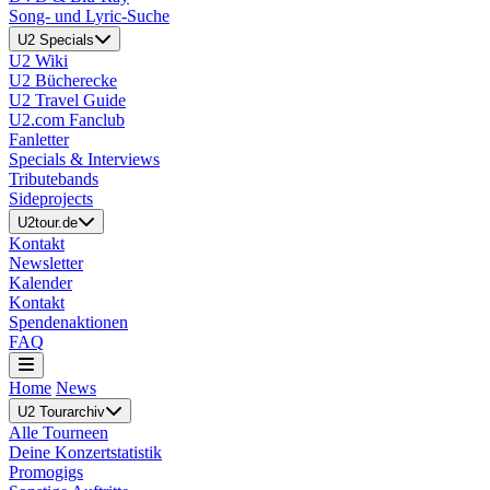
Song- und Lyric-Suche
U2 Specials
U2 Wiki
U2 Bücherecke
U2 Travel Guide
U2.com Fanclub
Fanletter
Specials & Interviews
Tributebands
Sideprojects
U2tour.de
Kontakt
Newsletter
Kalender
Kontakt
Spendenaktionen
FAQ
Home
News
U2 Tourarchiv
Alle Tourneen
Deine Konzertstatistik
Promogigs