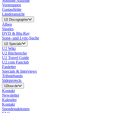
Sonstige Auftritte
Vorgruppen
Gastauftritte
Länderansicht
U2 Discographie
Alben
Singles
DVD & Blu-Ray
Song- und Lyric-Suche
U2 Specials
U2 Wiki
U2 Bücherecke
U2 Travel Guide
U2.com Fanclub
Fanletter
Specials & Interviews
Tributebands
Sideprojects
U2tour.de
Kontakt
Newsletter
Kalender
Kontakt
Spendenaktionen