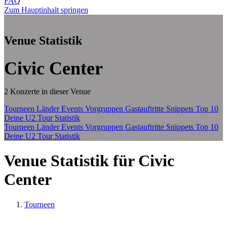
FAQ
Zum Hauptinhalt springen
Venue Statistik
Civic Center
2 Konzerte in dieser Venue
Tourneen
Länder
Events
Vorgruppen
Gastauftritte
Snippets
Top 10
Deine U2 Tour Statistik
Tourneen
Länder
Events
Vorgruppen
Gastauftritte
Snippets
Top 10
Deine U2 Tour Statistik
Venue Statistik für Civic
Center
Tourneen