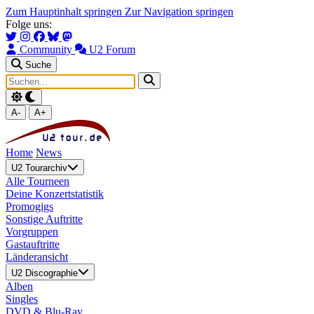
Zum Hauptinhalt springen
Zur Navigation springen
Folge uns:
Community
U2 Forum
Suche
A-
A+
Home
News
U2 Tourarchiv
Alle Tourneen
Deine Konzertstatistik
Promogigs
Sonstige Auftritte
Vorgruppen
Gastauftritte
Länderansicht
U2 Discographie
Alben
Singles
DVD & Blu-Ray