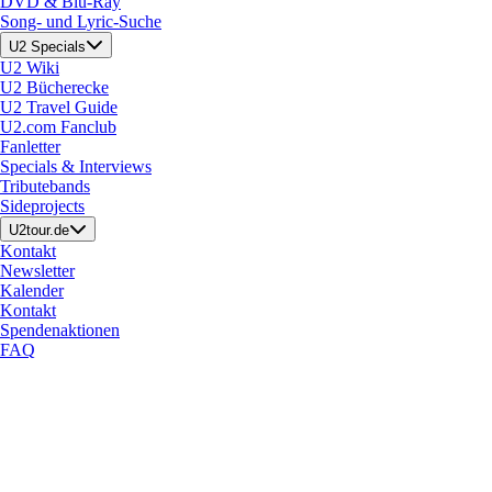
DVD & Blu-Ray
Song- und Lyric-Suche
U2 Specials
U2 Wiki
U2 Bücherecke
U2 Travel Guide
U2.com Fanclub
Fanletter
Specials & Interviews
Tributebands
Sideprojects
U2tour.de
Kontakt
Newsletter
Kalender
Kontakt
Spendenaktionen
FAQ