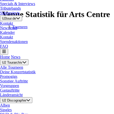
Specials & Interviews
Tributebands
Venue Statistik für Arts Centre
Sideprojects
U2tour.de
Kontakt
Tourneen
Newsletter
Kalender
Kontakt
Spendenaktionen
FAQ
Home
News
U2 Tourarchiv
Alle Tourneen
Deine Konzertstatistik
Promogigs
Sonstige Auftritte
Vorgruppen
Gastauftritte
Länderansicht
U2 Discographie
Alben
Singles