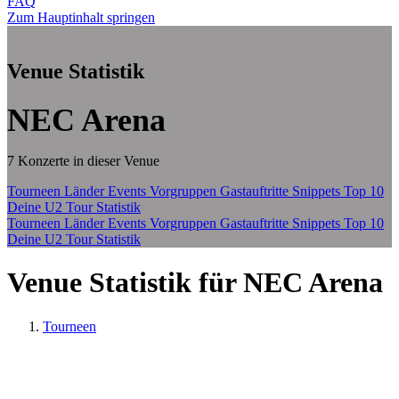
FAQ
Zum Hauptinhalt springen
Venue Statistik
NEC Arena
7 Konzerte in dieser Venue
Tourneen
Länder
Events
Vorgruppen
Gastauftritte
Snippets
Top 10
Deine U2 Tour Statistik
Tourneen
Länder
Events
Vorgruppen
Gastauftritte
Snippets
Top 10
Deine U2 Tour Statistik
Venue Statistik für NEC Arena
Tourneen