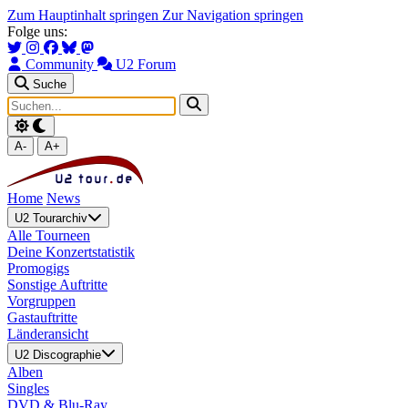
Zum Hauptinhalt springen
Zur Navigation springen
Folge uns:
Community
U2 Forum
Suche
A-
A+
Home
News
U2 Tourarchiv
Alle Tourneen
Deine Konzertstatistik
Promogigs
Sonstige Auftritte
Vorgruppen
Gastauftritte
Länderansicht
U2 Discographie
Alben
Singles
DVD & Blu-Ray