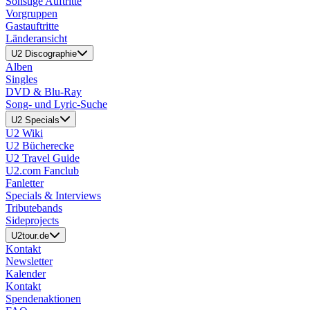
Sonstige Auftritte
Vorgruppen
Gastauftritte
Länderansicht
U2 Discographie
Alben
Singles
DVD & Blu-Ray
Song- und Lyric-Suche
U2 Specials
U2 Wiki
U2 Bücherecke
U2 Travel Guide
U2.com Fanclub
Fanletter
Specials & Interviews
Tributebands
Sideprojects
U2tour.de
Kontakt
Newsletter
Kalender
Kontakt
Spendenaktionen