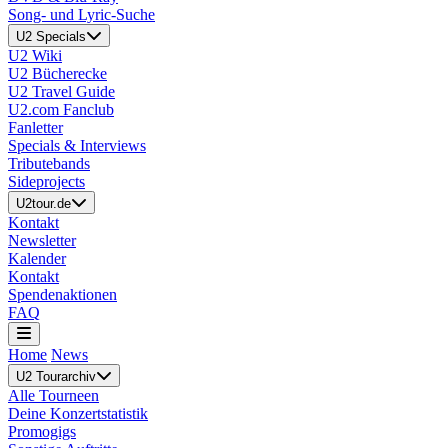
Song- und Lyric-Suche
U2 Specials
U2 Wiki
U2 Bücherecke
U2 Travel Guide
U2.com Fanclub
Fanletter
Specials & Interviews
Tributebands
Sideprojects
U2tour.de
Kontakt
Newsletter
Kalender
Kontakt
Spendenaktionen
FAQ
Home
News
U2 Tourarchiv
Alle Tourneen
Deine Konzertstatistik
Promogigs