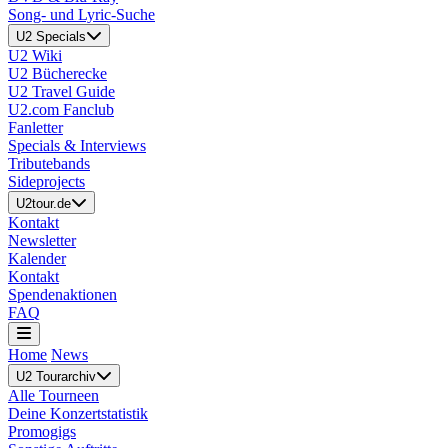
Song- und Lyric-Suche
U2 Specials
U2 Wiki
U2 Bücherecke
U2 Travel Guide
U2.com Fanclub
Fanletter
Specials & Interviews
Tributebands
Sideprojects
U2tour.de
Kontakt
Newsletter
Kalender
Kontakt
Spendenaktionen
FAQ
Home
News
U2 Tourarchiv
Alle Tourneen
Deine Konzertstatistik
Promogigs