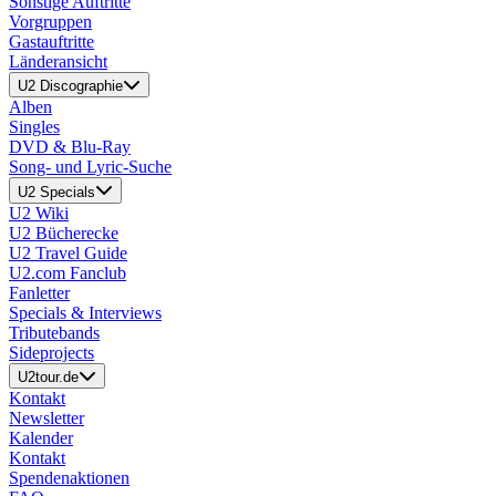
Sonstige Auftritte
Vorgruppen
Gastauftritte
Länderansicht
U2 Discographie
Alben
Singles
DVD & Blu-Ray
Song- und Lyric-Suche
U2 Specials
U2 Wiki
U2 Bücherecke
U2 Travel Guide
U2.com Fanclub
Fanletter
Specials & Interviews
Tributebands
Sideprojects
U2tour.de
Kontakt
Newsletter
Kalender
Kontakt
Spendenaktionen