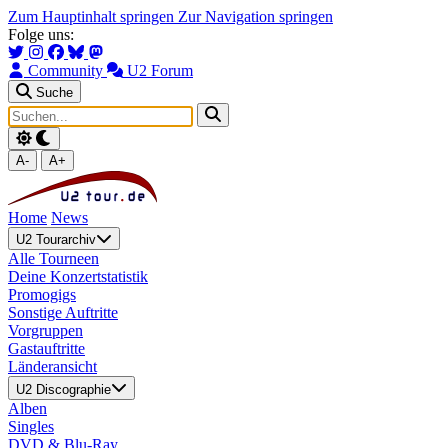
Zum Hauptinhalt springen
Zur Navigation springen
Folge uns:
Community
U2 Forum
Suche
A-
A+
Home
News
U2 Tourarchiv
Alle Tourneen
Deine Konzertstatistik
Promogigs
Sonstige Auftritte
Vorgruppen
Gastauftritte
Länderansicht
U2 Discographie
Alben
Singles
DVD & Blu-Ray