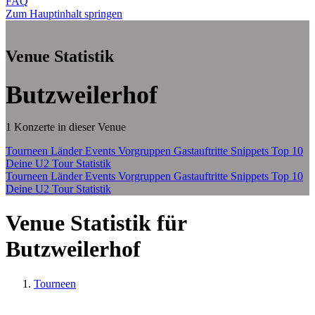
FAQ
Zum Hauptinhalt springen
Venue Statistik
Butzweilerhof
1 Konzerte in dieser Venue
Tourneen
Länder
Events
Vorgruppen
Gastauftritte
Snippets
Top 10
Deine U2 Tour Statistik
Tourneen
Länder
Events
Vorgruppen
Gastauftritte
Snippets
Top 10
Deine U2 Tour Statistik
Venue Statistik für
Butzweilerhof
Tourneen