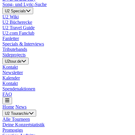
Song- und Lyric-Suche
U2 Specials
U2 Wiki
U2 Bücherecke
U2 Travel Guide
U2.com Fanclub
Fanletter
Specials & Interviews
Tributebands
Sideprojects
U2tour.de
Kontakt
Newsletter
Kalender
Kontakt
Spendenaktionen
FAQ
Home
News
U2 Tourarchiv
Alle Tourneen
Deine Konzertstatistik
Promogigs