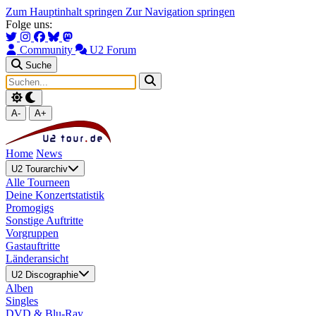
Zum Hauptinhalt springen
Zur Navigation springen
Folge uns:
Community
U2 Forum
Suche
A-
A+
Home
News
U2 Tourarchiv
Alle Tourneen
Deine Konzertstatistik
Promogigs
Sonstige Auftritte
Vorgruppen
Gastauftritte
Länderansicht
U2 Discographie
Alben
Singles
DVD & Blu-Ray