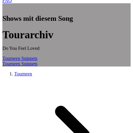
FAQ
Zum Hauptinhalt springen
Shows mit diesem Song
Tourarchiv
Do You Feel Loved
Tourneen
Snippets
Tourneen
Snippets
Tourneen