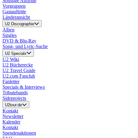
Sonstige Auftritte
Vorgruppen
Gastauftritte
Länderansicht
U2 Discographie
Alben
Singles
DVD & Blu-Ray
Song- und Lyric-Suche
U2 Specials
U2 Wiki
U2 Bücherecke
U2 Travel Guide
U2.com Fanclub
Fanletter
Specials & Interviews
Tributebands
Sideprojects
U2tour.de
Kontakt
Newsletter
Kalender
Kontakt
Spendenaktionen