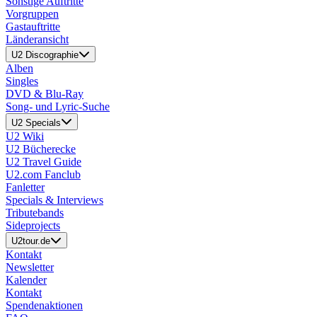
Sonstige Auftritte
Vorgruppen
Gastauftritte
Länderansicht
U2 Discographie
Alben
Singles
DVD & Blu-Ray
Song- und Lyric-Suche
U2 Specials
U2 Wiki
U2 Bücherecke
U2 Travel Guide
U2.com Fanclub
Fanletter
Specials & Interviews
Tributebands
Sideprojects
U2tour.de
Kontakt
Newsletter
Kalender
Kontakt
Spendenaktionen