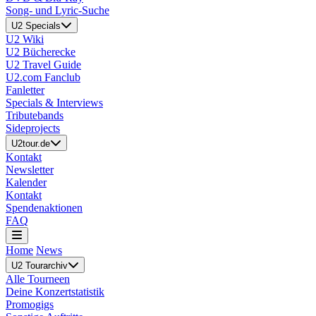
Song- und Lyric-Suche
U2 Specials
U2 Wiki
U2 Bücherecke
U2 Travel Guide
U2.com Fanclub
Fanletter
Specials & Interviews
Tributebands
Sideprojects
U2tour.de
Kontakt
Newsletter
Kalender
Kontakt
Spendenaktionen
FAQ
Home
News
U2 Tourarchiv
Alle Tourneen
Deine Konzertstatistik
Promogigs