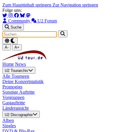
Zum Hauptinhalt springen
Zur Navigation springen
Folge uns:
Community
U2 Forum
Suche
A-
A+
Home
News
U2 Tourarchiv
Alle Tourneen
Deine Konzertstatistik
Promogigs
Sonstige Auftritte
Vorgruppen
Gastauftritte
Länderansicht
U2 Discographie
Alben
Singles
DVD & Blu-Ray