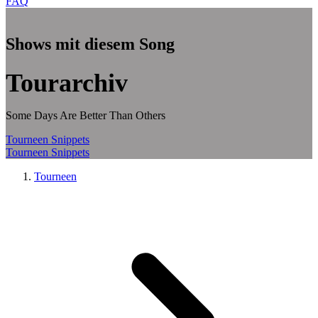
FAQ
Zum Hauptinhalt springen
Shows mit diesem Song
Tourarchiv
Some Days Are Better Than Others
Tourneen
Snippets
Tourneen
Snippets
Tourneen