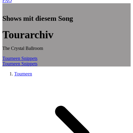
FAQ
Zum Hauptinhalt springen
Shows mit diesem Song
Tourarchiv
The Crystal Ballroom
Tourneen
Snippets
Tourneen
Snippets
Tourneen