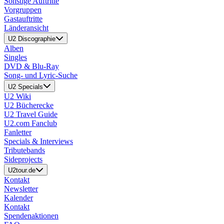
Sonstige Auftritte
Vorgruppen
Gastauftritte
Länderansicht
U2 Discographie
Alben
Singles
DVD & Blu-Ray
Song- und Lyric-Suche
U2 Specials
U2 Wiki
U2 Bücherecke
U2 Travel Guide
U2.com Fanclub
Fanletter
Specials & Interviews
Tributebands
Sideprojects
U2tour.de
Kontakt
Newsletter
Kalender
Kontakt
Spendenaktionen