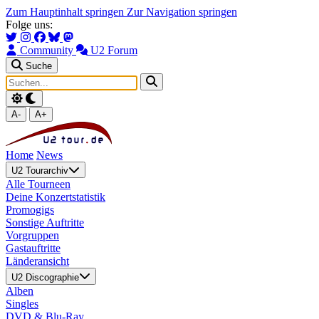
Zum Hauptinhalt springen
Zur Navigation springen
Folge uns:
Community
U2 Forum
Suche
A-
A+
Home
News
U2 Tourarchiv
Alle Tourneen
Deine Konzertstatistik
Promogigs
Sonstige Auftritte
Vorgruppen
Gastauftritte
Länderansicht
U2 Discographie
Alben
Singles
DVD & Blu-Ray