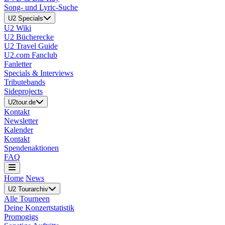
Song- und Lyric-Suche
U2 Specials
U2 Wiki
U2 Bücherecke
U2 Travel Guide
U2.com Fanclub
Fanletter
Specials & Interviews
Tributebands
Sideprojects
U2tour.de
Kontakt
Newsletter
Kalender
Kontakt
Spendenaktionen
FAQ
Home
News
U2 Tourarchiv
Alle Tourneen
Deine Konzertstatistik
Promogigs