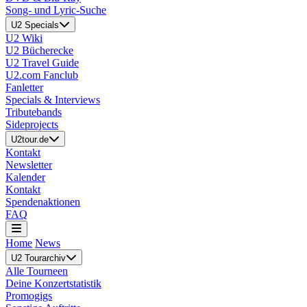
Song- und Lyric-Suche
U2 Specials
U2 Wiki
U2 Bücherecke
U2 Travel Guide
U2.com Fanclub
Fanletter
Specials & Interviews
Tributebands
Sideprojects
U2tour.de
Kontakt
Newsletter
Kalender
Kontakt
Spendenaktionen
FAQ
Home
News
U2 Tourarchiv
Alle Tourneen
Deine Konzertstatistik
Promogigs