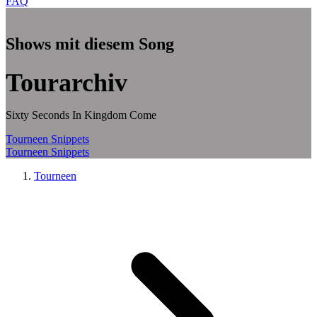
FAQ
Zum Hauptinhalt springen
Shows mit diesem Song
Tourarchiv
Sixty Seconds In Kingdom Come
Tourneen
Snippets
Tourneen
Snippets
Tourneen