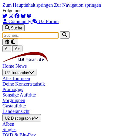
Zum Hauptinhalt springen
Zur Navigation springen
Folge uns:
Community
U2 Forum
Suche
A-
A+
Home
News
U2 Tourarchiv
Alle Tourneen
Deine Konzertstatistik
Promogigs
Sonstige Auftritte
Vorgruppen
Gastauftritte
Länderansicht
U2 Discographie
Alben
Singles
DVD & Blu-Ray