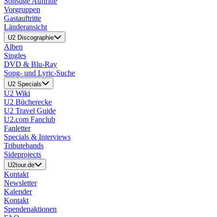
Sonstige Auftritte
Vorgruppen
Gastauftritte
Länderansicht
U2 Discographie
Alben
Singles
DVD & Blu-Ray
Song- und Lyric-Suche
U2 Specials
U2 Wiki
U2 Bücherecke
U2 Travel Guide
U2.com Fanclub
Fanletter
Specials & Interviews
Tributebands
Sideprojects
U2tour.de
Kontakt
Newsletter
Kalender
Kontakt
Spendenaktionen