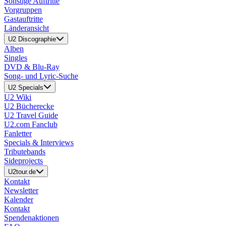
Sonstige Auftritte
Vorgruppen
Gastauftritte
Länderansicht
U2 Discographie
Alben
Singles
DVD & Blu-Ray
Song- und Lyric-Suche
U2 Specials
U2 Wiki
U2 Bücherecke
U2 Travel Guide
U2.com Fanclub
Fanletter
Specials & Interviews
Tributebands
Sideprojects
U2tour.de
Kontakt
Newsletter
Kalender
Kontakt
Spendenaktionen