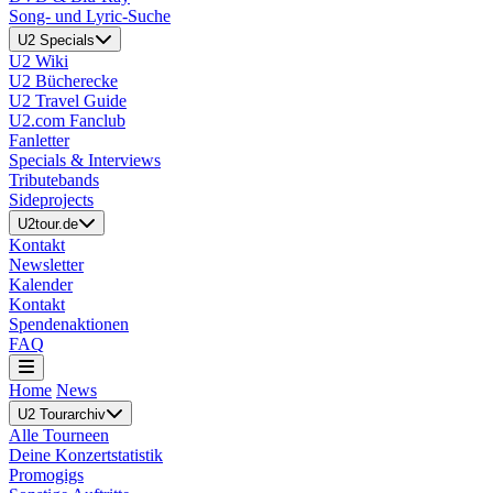
Song- und Lyric-Suche
U2 Specials
U2 Wiki
U2 Bücherecke
U2 Travel Guide
U2.com Fanclub
Fanletter
Specials & Interviews
Tributebands
Sideprojects
U2tour.de
Kontakt
Newsletter
Kalender
Kontakt
Spendenaktionen
FAQ
Home
News
U2 Tourarchiv
Alle Tourneen
Deine Konzertstatistik
Promogigs