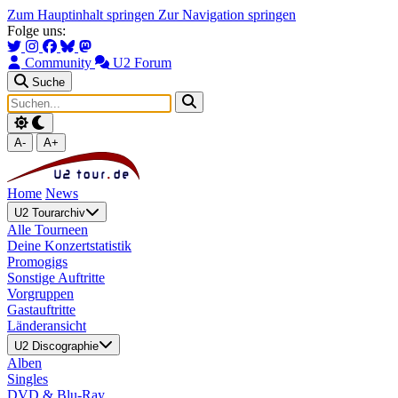
Zum Hauptinhalt springen
Zur Navigation springen
Folge uns:
Community
U2 Forum
Suche
A-
A+
Home
News
U2 Tourarchiv
Alle Tourneen
Deine Konzertstatistik
Promogigs
Sonstige Auftritte
Vorgruppen
Gastauftritte
Länderansicht
U2 Discographie
Alben
Singles
DVD & Blu-Ray