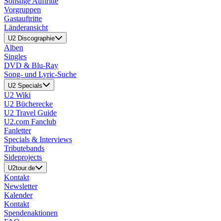
Sonstige Auftritte
Vorgruppen
Gastauftritte
Länderansicht
U2 Discographie
Alben
Singles
DVD & Blu-Ray
Song- und Lyric-Suche
U2 Specials
U2 Wiki
U2 Bücherecke
U2 Travel Guide
U2.com Fanclub
Fanletter
Specials & Interviews
Tributebands
Sideprojects
U2tour.de
Kontakt
Newsletter
Kalender
Kontakt
Spendenaktionen