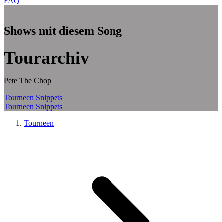
FAQ
Zum Hauptinhalt springen
Shows mit diesem Song
Tourarchiv
Pete The Chop
Tourneen
Snippets
Tourneen
Snippets
Tourneen