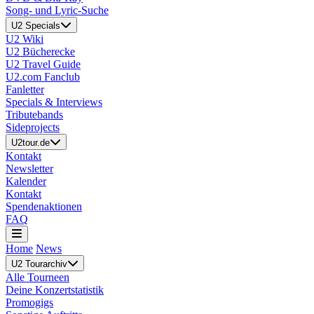
Song- und Lyric-Suche
U2 Specials
U2 Wiki
U2 Bücherecke
U2 Travel Guide
U2.com Fanclub
Fanletter
Specials & Interviews
Tributebands
Sideprojects
U2tour.de
Kontakt
Newsletter
Kalender
Kontakt
Spendenaktionen
FAQ
Home
News
U2 Tourarchiv
Alle Tourneen
Deine Konzertstatistik
Promogigs