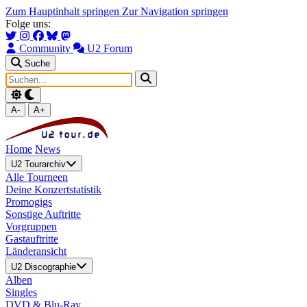
Zum Hauptinhalt springen
Zur Navigation springen
Folge uns:
Community
U2 Forum
Suche
A-
A+
Home
News
U2 Tourarchiv
Alle Tourneen
Deine Konzertstatistik
Promogigs
Sonstige Auftritte
Vorgruppen
Gastauftritte
Länderansicht
U2 Discographie
Alben
Singles
DVD & Blu-Ray