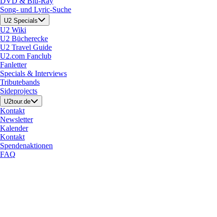
DVD & Blu-Ray
Song- und Lyric-Suche
U2 Specials
U2 Wiki
U2 Bücherecke
U2 Travel Guide
U2.com Fanclub
Fanletter
Specials & Interviews
Tributebands
Sideprojects
U2tour.de
Kontakt
Newsletter
Kalender
Kontakt
Spendenaktionen
FAQ