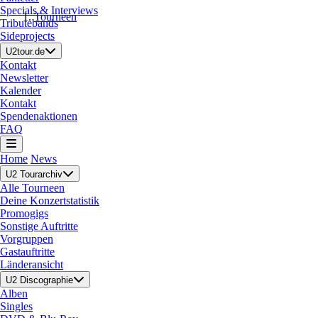
Specials & Interviews
Tourneen
Tributebands
Sideprojects
U2tour.de
Kontakt
Newsletter
Kalender
Kontakt
Spendenaktionen
FAQ
Home
News
U2 Tourarchiv
Alle Tourneen
Deine Konzertstatistik
Promogigs
Sonstige Auftritte
Vorgruppen
Gastauftritte
Länderansicht
U2 Discographie
Alben
Singles