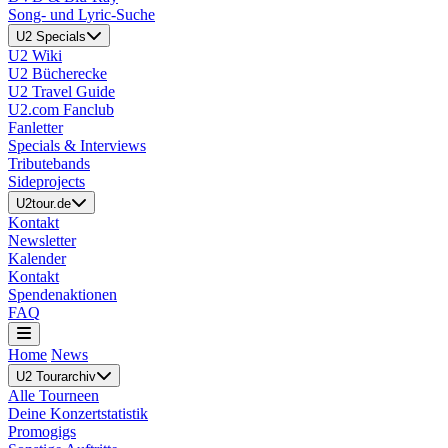
Song- und Lyric-Suche
U2 Specials
U2 Wiki
U2 Bücherecke
U2 Travel Guide
U2.com Fanclub
Fanletter
Specials & Interviews
Tributebands
Sideprojects
U2tour.de
Kontakt
Newsletter
Kalender
Kontakt
Spendenaktionen
FAQ
Home
News
U2 Tourarchiv
Alle Tourneen
Deine Konzertstatistik
Promogigs