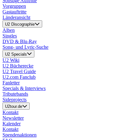
Sonstige Auftritte
Vorgruppen
Gastauftritte
Länderansicht
U2 Discographie
Alben
Singles
DVD & Blu-Ray
Song- und Lyric-Suche
U2 Specials
U2 Wiki
U2 Bücherecke
U2 Travel Guide
U2.com Fanclub
Fanletter
Specials & Interviews
Tributebands
Sideprojects
U2tour.de
Kontakt
Newsletter
Kalender
Kontakt
Spendenaktionen