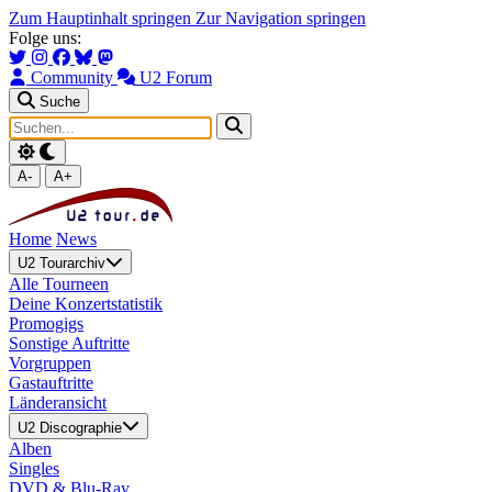
Zum Hauptinhalt springen
Zur Navigation springen
Folge uns:
Community
U2 Forum
Suche
A-
A+
Home
News
U2 Tourarchiv
Alle Tourneen
Deine Konzertstatistik
Promogigs
Sonstige Auftritte
Vorgruppen
Gastauftritte
Länderansicht
U2 Discographie
Alben
Singles
DVD & Blu-Ray