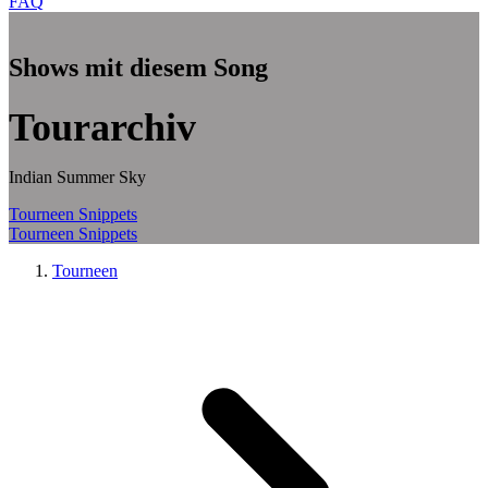
FAQ
Zum Hauptinhalt springen
Shows mit diesem Song
Tourarchiv
Indian Summer Sky
Tourneen
Snippets
Tourneen
Snippets
Tourneen