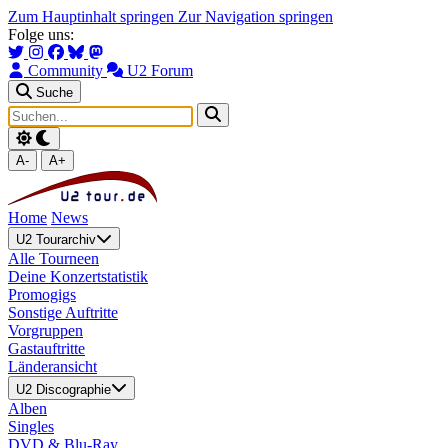
Zum Hauptinhalt springen
Zur Navigation springen
Folge uns:
Community
U2 Forum
Suche
A-
A+
Home
News
U2 Tourarchiv
Alle Tourneen
Deine Konzertstatistik
Promogigs
Sonstige Auftritte
Vorgruppen
Gastauftritte
Länderansicht
U2 Discographie
Alben
Singles
DVD & Blu-Ray