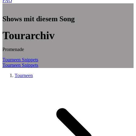
FAQ
Zum Hauptinhalt springen
Shows mit diesem Song
Tourarchiv
Promenade
Tourneen
Snippets
Tourneen
Snippets
Tourneen