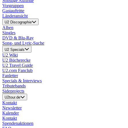
Sonstige Auftritte
Vorgruppen
Gastauftritte
Länderansicht
U2 Discographie
Alben
Singles
DVD & Blu-Ray
Song- und Lyric-Suche
U2 Specials
U2 Wiki
U2 Bücherecke
U2 Travel Guide
U2.com Fanclub
Fanletter
Specials & Interviews
Tributebands
Sideprojects
U2tour.de
Kontakt
Newsletter
Kalender
Kontakt
Spendenaktionen