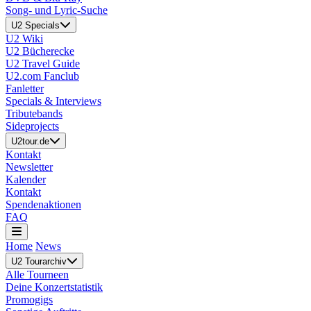
Song- und Lyric-Suche
U2 Specials
U2 Wiki
U2 Bücherecke
U2 Travel Guide
U2.com Fanclub
Fanletter
Specials & Interviews
Tributebands
Sideprojects
U2tour.de
Kontakt
Newsletter
Kalender
Kontakt
Spendenaktionen
FAQ
Home
News
U2 Tourarchiv
Alle Tourneen
Deine Konzertstatistik
Promogigs