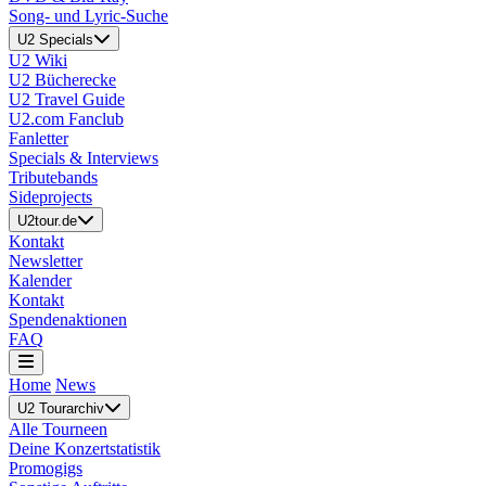
Song- und Lyric-Suche
U2 Specials
U2 Wiki
U2 Bücherecke
U2 Travel Guide
U2.com Fanclub
Fanletter
Specials & Interviews
Tributebands
Sideprojects
U2tour.de
Kontakt
Newsletter
Kalender
Kontakt
Spendenaktionen
FAQ
Home
News
U2 Tourarchiv
Alle Tourneen
Deine Konzertstatistik
Promogigs