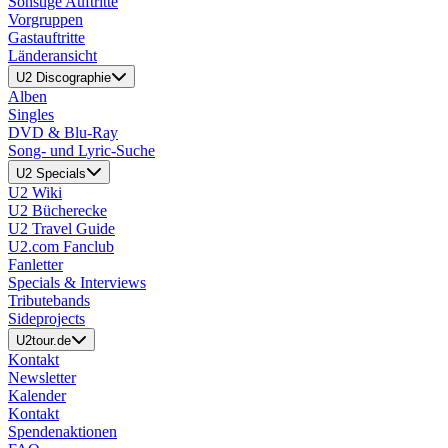
Sonstige Auftritte
Vorgruppen
Gastauftritte
Länderansicht
U2 Discographie
Alben
Singles
DVD & Blu-Ray
Song- und Lyric-Suche
U2 Specials
U2 Wiki
U2 Bücherecke
U2 Travel Guide
U2.com Fanclub
Fanletter
Specials & Interviews
Tributebands
Sideprojects
U2tour.de
Kontakt
Newsletter
Kalender
Kontakt
Spendenaktionen