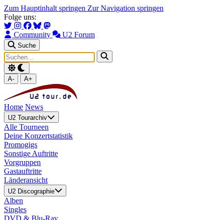
Zum Hauptinhalt springen
Zur Navigation springen
Folge uns:
Community
U2 Forum
Suche
A-
A+
Home
News
U2 Tourarchiv
Alle Tourneen
Deine Konzertstatistik
Promogigs
Sonstige Auftritte
Vorgruppen
Gastauftritte
Länderansicht
U2 Discographie
Alben
Singles
DVD & Blu-Ray