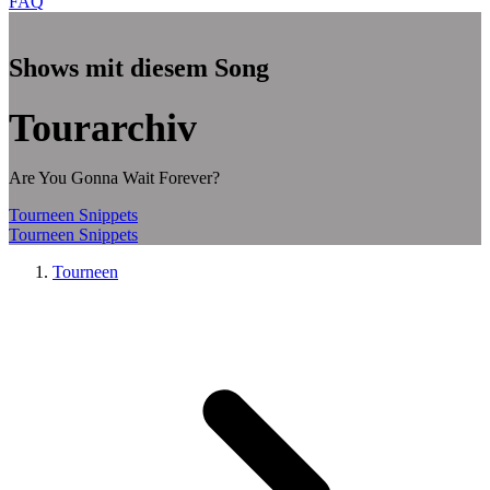
FAQ
Zum Hauptinhalt springen
Shows mit diesem Song
Tourarchiv
Are You Gonna Wait Forever?
Tourneen
Snippets
Tourneen
Snippets
Tourneen