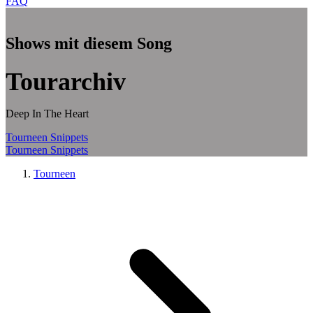
FAQ
Zum Hauptinhalt springen
Shows mit diesem Song
Tourarchiv
Deep In The Heart
Tourneen
Snippets
Tourneen
Snippets
Tourneen