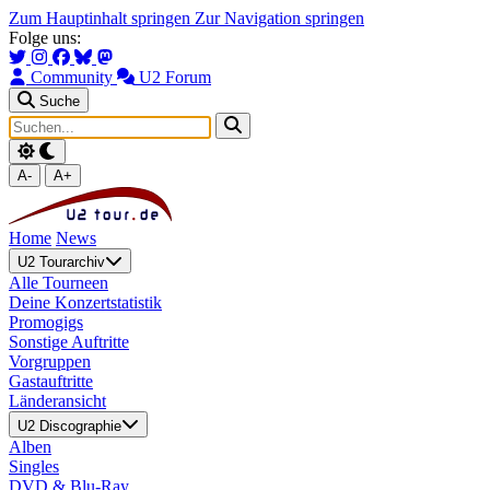
Zum Hauptinhalt springen
Zur Navigation springen
Folge uns:
Community
U2 Forum
Suche
A-
A+
Home
News
U2 Tourarchiv
Alle Tourneen
Deine Konzertstatistik
Promogigs
Sonstige Auftritte
Vorgruppen
Gastauftritte
Länderansicht
U2 Discographie
Alben
Singles
DVD & Blu-Ray