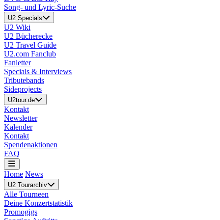
Song- und Lyric-Suche
U2 Specials
U2 Wiki
U2 Bücherecke
U2 Travel Guide
U2.com Fanclub
Fanletter
Specials & Interviews
Tributebands
Sideprojects
U2tour.de
Kontakt
Newsletter
Kalender
Kontakt
Spendenaktionen
FAQ
Home
News
U2 Tourarchiv
Alle Tourneen
Deine Konzertstatistik
Promogigs