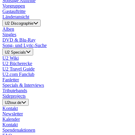
Sonstige Auftritte
Vorgruppen
Gastauftritte
Länderansicht
U2 Discographie
Alben
Singles
DVD & Blu-Ray
Song- und Lyric-Suche
U2 Specials
U2 Wiki
U2 Bücherecke
U2 Travel Guide
U2.com Fanclub
Fanletter
Specials & Interviews
Tributebands
Sideprojects
U2tour.de
Kontakt
Newsletter
Kalender
Kontakt
Spendenaktionen