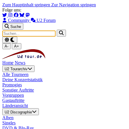
Zum Hauptinhalt springen
Zur Navigation springen
Folge uns:
Community
U2 Forum
Suche
A-
A+
Home
News
U2 Tourarchiv
Alle Tourneen
Deine Konzertstatistik
Promogigs
Sonstige Auftritte
Vorgruppen
Gastauftritte
Länderansicht
U2 Discographie
Alben
Singles
DVD & Blu-Ray