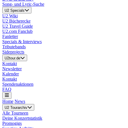
Song- und Lyric-Suche
U2 Specials
U2 Wiki
U2 Bücherecke
U2 Travel Guide
U2.com Fanclub
Fanletter
Specials & Interviews
Tributebands
Sideprojects
U2tour.de
Kontakt
Newsletter
Kalender
Kontakt
Spendenaktionen
FAQ
Home
News
U2 Tourarchiv
Alle Tourneen
Deine Konzertstatistik
Promogigs