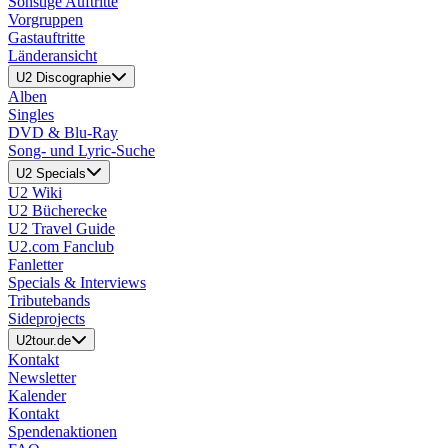
Sonstige Auftritte
Vorgruppen
Gastauftritte
Länderansicht
U2 Discographie
Alben
Singles
DVD & Blu-Ray
Song- und Lyric-Suche
U2 Specials
U2 Wiki
U2 Bücherecke
U2 Travel Guide
U2.com Fanclub
Fanletter
Specials & Interviews
Tributebands
Sideprojects
U2tour.de
Kontakt
Newsletter
Kalender
Kontakt
Spendenaktionen