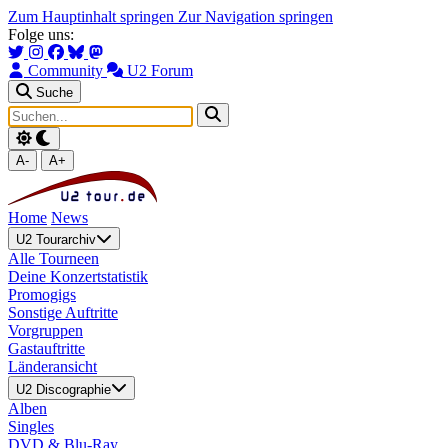
Zum Hauptinhalt springen
Zur Navigation springen
Folge uns:
Community
U2 Forum
Suche
A-
A+
Home
News
U2 Tourarchiv
Alle Tourneen
Deine Konzertstatistik
Promogigs
Sonstige Auftritte
Vorgruppen
Gastauftritte
Länderansicht
U2 Discographie
Alben
Singles
DVD & Blu-Ray