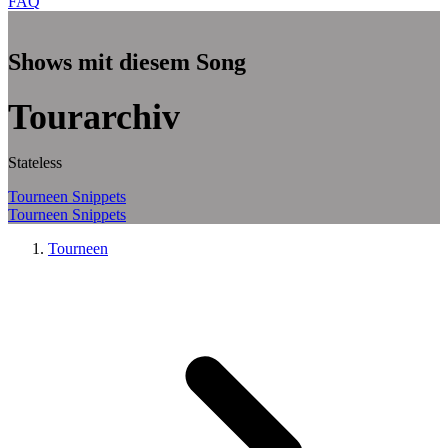
FAQ
Zum Hauptinhalt springen
Shows mit diesem Song
Tourarchiv
Stateless
Tourneen
Snippets
Tourneen
Snippets
Tourneen