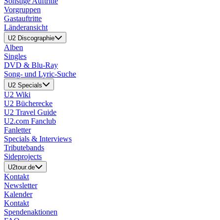
Sonstige Auftritte
Vorgruppen
Gastauftritte
Länderansicht
U2 Discographie
Alben
Singles
DVD & Blu-Ray
Song- und Lyric-Suche
U2 Specials
U2 Wiki
U2 Bücherecke
U2 Travel Guide
U2.com Fanclub
Fanletter
Specials & Interviews
Tributebands
Sideprojects
U2tour.de
Kontakt
Newsletter
Kalender
Kontakt
Spendenaktionen