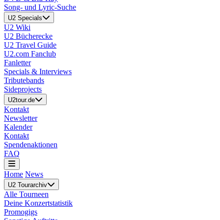
Song- und Lyric-Suche
U2 Specials
U2 Wiki
U2 Bücherecke
U2 Travel Guide
U2.com Fanclub
Fanletter
Specials & Interviews
Tributebands
Sideprojects
U2tour.de
Kontakt
Newsletter
Kalender
Kontakt
Spendenaktionen
FAQ
Home
News
U2 Tourarchiv
Alle Tourneen
Deine Konzertstatistik
Promogigs