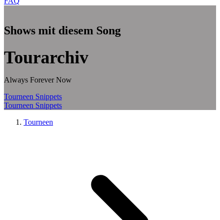
FAQ
Zum Hauptinhalt springen
Shows mit diesem Song
Tourarchiv
Always Forever Now
Tourneen
Snippets
Tourneen
Snippets
Tourneen