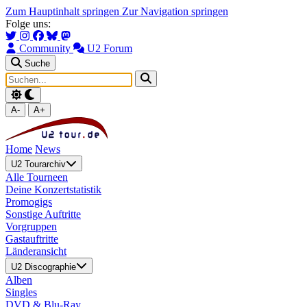
Zum Hauptinhalt springen
Zur Navigation springen
Folge uns:
Community
U2 Forum
Suche
A-
A+
Home
News
U2 Tourarchiv
Alle Tourneen
Deine Konzertstatistik
Promogigs
Sonstige Auftritte
Vorgruppen
Gastauftritte
Länderansicht
U2 Discographie
Alben
Singles
DVD & Blu-Ray