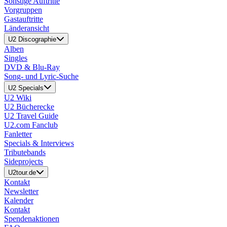
Sonstige Auftritte
Vorgruppen
Gastauftritte
Länderansicht
U2 Discographie
Alben
Singles
DVD & Blu-Ray
Song- und Lyric-Suche
U2 Specials
U2 Wiki
U2 Bücherecke
U2 Travel Guide
U2.com Fanclub
Fanletter
Specials & Interviews
Tributebands
Sideprojects
U2tour.de
Kontakt
Newsletter
Kalender
Kontakt
Spendenaktionen