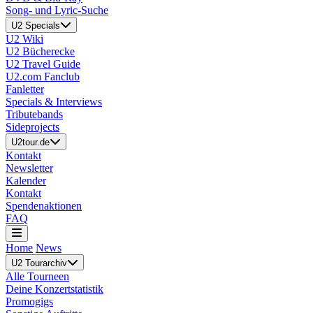
Song- und Lyric-Suche
U2 Specials
U2 Wiki
U2 Bücherecke
U2 Travel Guide
U2.com Fanclub
Fanletter
Specials & Interviews
Tributebands
Sideprojects
U2tour.de
Kontakt
Newsletter
Kalender
Kontakt
Spendenaktionen
FAQ
Home
News
U2 Tourarchiv
Alle Tourneen
Deine Konzertstatistik
Promogigs