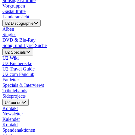
Sonstige Auftritte
Vorgruppen
Gastauftritte
Länderansicht
U2 Discographie
Alben
Singles
DVD & Blu-Ray
Song- und Lyric-Suche
U2 Specials
U2 Wiki
U2 Bücherecke
U2 Travel Guide
U2.com Fanclub
Fanletter
Specials & Interviews
Tributebands
Sideprojects
U2tour.de
Kontakt
Newsletter
Kalender
Kontakt
Spendenaktionen