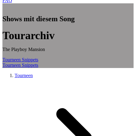
FAQ
Zum Hauptinhalt springen
Shows mit diesem Song
Tourarchiv
The Playboy Mansion
Tourneen
Snippets
Tourneen
Snippets
Tourneen