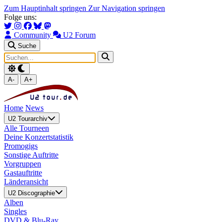
Zum Hauptinhalt springen
Zur Navigation springen
Folge uns:
Community
U2 Forum
Suche
A-
A+
Home
News
U2 Tourarchiv
Alle Tourneen
Deine Konzertstatistik
Promogigs
Sonstige Auftritte
Vorgruppen
Gastauftritte
Länderansicht
U2 Discographie
Alben
Singles
DVD & Blu-Ray