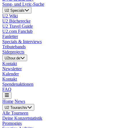
Song- und Lyric-Suche
U2 Specials
U2 Wiki
U2 Bücherecke
U2 Travel Guide
U2.com Fanclub
Fanletter
Specials & Interviews
Tributebands
Sideprojects
U2tour.de
Kontakt
Newsletter
Kalender
Kontakt
Spendenaktionen
FAQ
Home
News
U2 Tourarchiv
Alle Tourneen
Deine Konzertstatistik
Promogigs