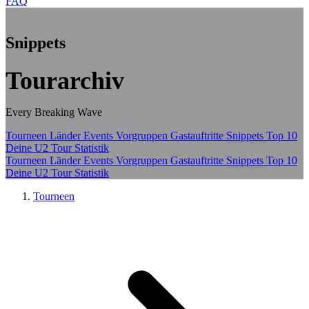
FAQ
Zum Hauptinhalt springen
Snippets
Tourarchiv
Every Breaking Wave
Tourneen
Länder
Events
Vorgruppen
Gastauftritte
Snippets
Top 10
Deine U2 Tour Statistik
Tourneen
Länder
Events
Vorgruppen
Gastauftritte
Snippets
Top 10
Deine U2 Tour Statistik
Tourneen