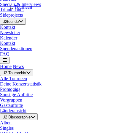
Specials & Interviews
Tourneen
Tributebands
Sideprojects
U2tour.de
Kontakt
Newsletter
Kalender
Kontakt
Spendenaktionen
FAQ
Home
News
U2 Tourarchiv
Alle Tourneen
Deine Konzertstatistik
Promogigs
Sonstige Auftritte
Vorgruppen
Gastauftritte
Länderansicht
U2 Discographie
Alben
Singles