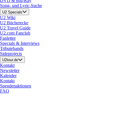
DVD & Blu-Ray
Song- und Lyric-Suche
U2 Specials
U2 Wiki
U2 Bücherecke
U2 Travel Guide
U2.com Fanclub
Fanletter
Specials & Interviews
Tributebands
Sideprojects
U2tour.de
Kontakt
Newsletter
Kalender
Kontakt
Spendenaktionen
FAQ