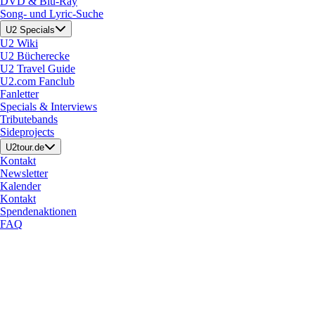
DVD & Blu-Ray
Song- und Lyric-Suche
U2 Specials
U2 Wiki
U2 Bücherecke
U2 Travel Guide
U2.com Fanclub
Fanletter
Specials & Interviews
Tributebands
Sideprojects
U2tour.de
Kontakt
Newsletter
Kalender
Kontakt
Spendenaktionen
FAQ