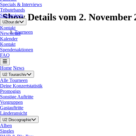
Specials & Interviews
Tributebands
Show Details vom 2. November 
Sideprojects
U2tour.de
Kontakt
Tourneen
Newsletter
Kalender
Kontakt
Spendenaktionen
FAQ
Home
News
U2 Tourarchiv
Alle Tourneen
Deine Konzertstatistik
Promogigs
Sonstige Auftritte
Vorgruppen
Gastauftritte
Länderansicht
U2 Discographie
Alben
Singles