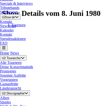
Specials & Interviews
Tributebands
Show Details vom 8. Juni 1980
Sideprojects
U2tour.de
Kontakt
Tourneen
Newsletter
Kalender
Kontakt
Spendenaktionen
FAQ
Home
News
U2 Tourarchiv
Alle Tourneen
Deine Konzertstatistik
Promogigs
Sonstige Auftritte
Vorgruppen
Gastauftritte
Länderansicht
U2 Discographie
Alben
Singles