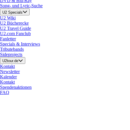
DVD & Blu-Ray
Song- und Lyric-Suche
U2 Specials
U2 Wiki
U2 Bücherecke
U2 Travel Guide
U2.com Fanclub
Fanletter
Specials & Interviews
Tributebands
Sideprojects
U2tour.de
Kontakt
Newsletter
Kalender
Kontakt
Spendenaktionen
FAQ