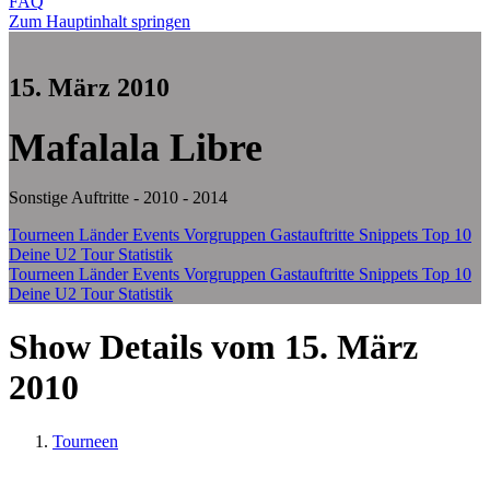
FAQ
Zum Hauptinhalt springen
15. März 2010
Mafalala Libre
Sonstige Auftritte - 2010 - 2014
Tourneen
Länder
Events
Vorgruppen
Gastauftritte
Snippets
Top 10
Deine U2 Tour Statistik
Tourneen
Länder
Events
Vorgruppen
Gastauftritte
Snippets
Top 10
Deine U2 Tour Statistik
Show Details vom 15. März
2010
Tourneen