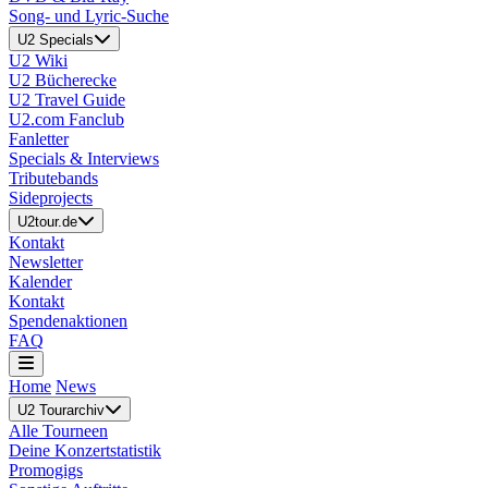
Song- und Lyric-Suche
U2 Specials
U2 Wiki
U2 Bücherecke
U2 Travel Guide
U2.com Fanclub
Fanletter
Specials & Interviews
Tributebands
Sideprojects
U2tour.de
Kontakt
Newsletter
Kalender
Kontakt
Spendenaktionen
FAQ
Home
News
U2 Tourarchiv
Alle Tourneen
Deine Konzertstatistik
Promogigs