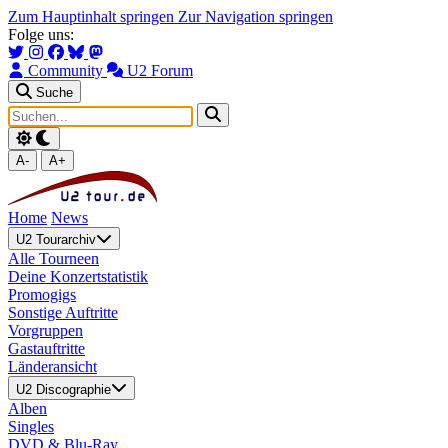
Zum Hauptinhalt springen
Zur Navigation springen
Folge uns:
Community
U2 Forum
Suche
A-
A+
Home
News
U2 Tourarchiv
Alle Tourneen
Deine Konzertstatistik
Promogigs
Sonstige Auftritte
Vorgruppen
Gastauftritte
Länderansicht
U2 Discographie
Alben
Singles
DVD & Blu-Ray