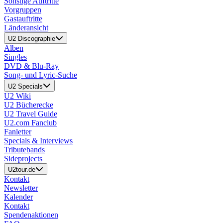
Sonstige Auftritte
Vorgruppen
Gastauftritte
Länderansicht
U2 Discographie
Alben
Singles
DVD & Blu-Ray
Song- und Lyric-Suche
U2 Specials
U2 Wiki
U2 Bücherecke
U2 Travel Guide
U2.com Fanclub
Fanletter
Specials & Interviews
Tributebands
Sideprojects
U2tour.de
Kontakt
Newsletter
Kalender
Kontakt
Spendenaktionen