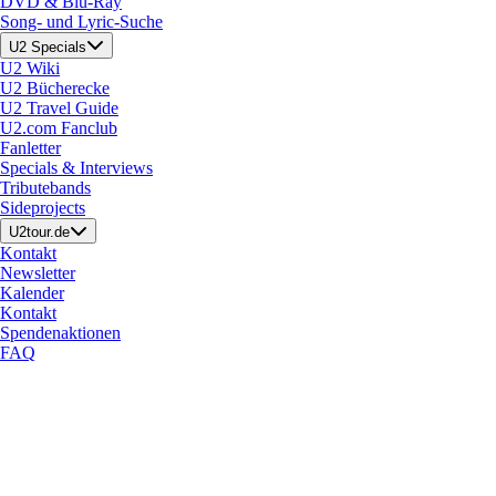
DVD & Blu-Ray
Song- und Lyric-Suche
U2 Specials
U2 Wiki
U2 Bücherecke
U2 Travel Guide
U2.com Fanclub
Fanletter
Specials & Interviews
Tributebands
Sideprojects
U2tour.de
Kontakt
Newsletter
Kalender
Kontakt
Spendenaktionen
FAQ