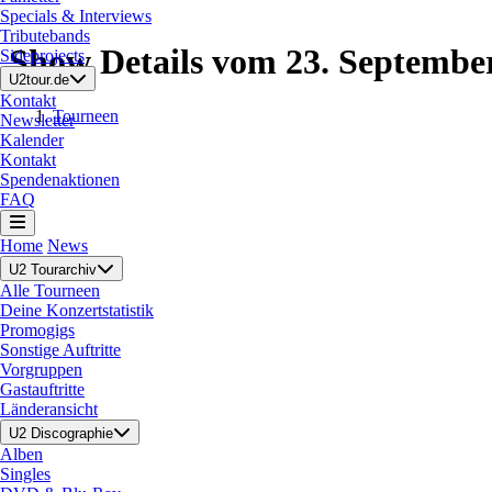
Specials & Interviews
Tributebands
Show Details vom 23. Septembe
Sideprojects
U2tour.de
Kontakt
Tourneen
Newsletter
Kalender
Kontakt
Spendenaktionen
FAQ
Home
News
U2 Tourarchiv
Alle Tourneen
Deine Konzertstatistik
Promogigs
Sonstige Auftritte
Vorgruppen
Gastauftritte
Länderansicht
U2 Discographie
Alben
Singles