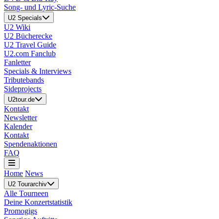
Song- und Lyric-Suche
U2 Specials
U2 Wiki
U2 Bücherecke
U2 Travel Guide
U2.com Fanclub
Fanletter
Specials & Interviews
Tributebands
Sideprojects
U2tour.de
Kontakt
Newsletter
Kalender
Kontakt
Spendenaktionen
FAQ
Home
News
U2 Tourarchiv
Alle Tourneen
Deine Konzertstatistik
Promogigs