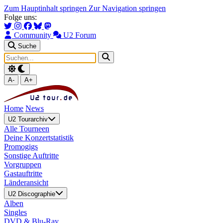
Zum Hauptinhalt springen
Zur Navigation springen
Folge uns:
Community
U2 Forum
Suche
A-
A+
Home
News
U2 Tourarchiv
Alle Tourneen
Deine Konzertstatistik
Promogigs
Sonstige Auftritte
Vorgruppen
Gastauftritte
Länderansicht
U2 Discographie
Alben
Singles
DVD & Blu-Ray