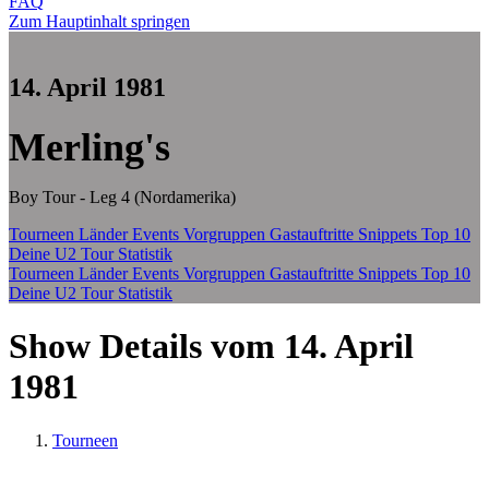
FAQ
Zum Hauptinhalt springen
14. April 1981
Merling's
Boy Tour - Leg 4 (Nordamerika)
Tourneen
Länder
Events
Vorgruppen
Gastauftritte
Snippets
Top 10
Deine U2 Tour Statistik
Tourneen
Länder
Events
Vorgruppen
Gastauftritte
Snippets
Top 10
Deine U2 Tour Statistik
Show Details vom 14. April
1981
Tourneen