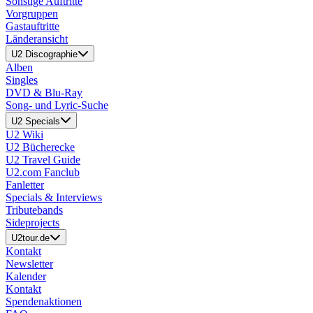
Sonstige Auftritte
Vorgruppen
Gastauftritte
Länderansicht
U2 Discographie
Alben
Singles
DVD & Blu-Ray
Song- und Lyric-Suche
U2 Specials
U2 Wiki
U2 Bücherecke
U2 Travel Guide
U2.com Fanclub
Fanletter
Specials & Interviews
Tributebands
Sideprojects
U2tour.de
Kontakt
Newsletter
Kalender
Kontakt
Spendenaktionen