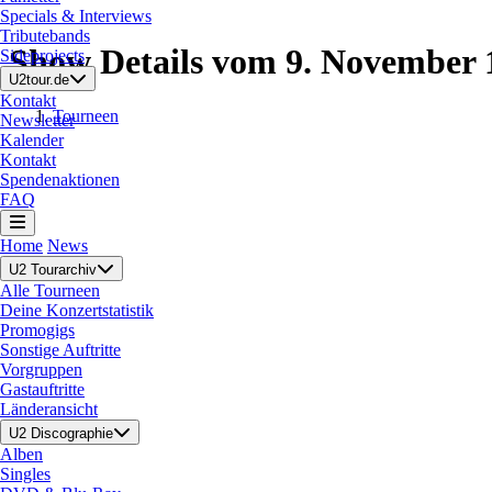
Specials & Interviews
Tributebands
Show Details vom 9. November 
Sideprojects
U2tour.de
Kontakt
Tourneen
Newsletter
Kalender
Kontakt
Spendenaktionen
FAQ
Home
News
U2 Tourarchiv
Alle Tourneen
Deine Konzertstatistik
Promogigs
Sonstige Auftritte
Vorgruppen
Gastauftritte
Länderansicht
U2 Discographie
Alben
Singles