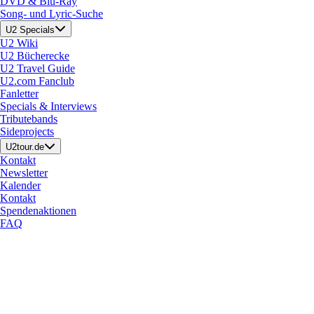
DVD & Blu-Ray
Song- und Lyric-Suche
U2 Specials
U2 Wiki
U2 Bücherecke
U2 Travel Guide
U2.com Fanclub
Fanletter
Specials & Interviews
Tributebands
Sideprojects
U2tour.de
Kontakt
Newsletter
Kalender
Kontakt
Spendenaktionen
FAQ