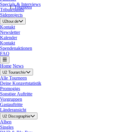
Specials & Interviews
Tourneen
Tributebands
Sideprojects
U2tour.de
Kontakt
Newsletter
Kalender
Kontakt
Spendenaktionen
FAQ
Home
News
U2 Tourarchiv
Alle Tourneen
Deine Konzertstatistik
Promogigs
Sonstige Auftritte
Vorgruppen
Gastauftritte
Länderansicht
U2 Discographie
Alben
Singles