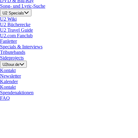
DVD & Blu-Ray
Song- und Lyric-Suche
U2 Specials
U2 Wiki
U2 Bücherecke
U2 Travel Guide
U2.com Fanclub
Fanletter
Specials & Interviews
Tributebands
Sideprojects
U2tour.de
Kontakt
Newsletter
Kalender
Kontakt
Spendenaktionen
FAQ