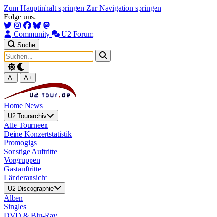
Zum Hauptinhalt springen
Zur Navigation springen
Folge uns:
Community
U2 Forum
Suche
A-
A+
Home
News
U2 Tourarchiv
Alle Tourneen
Deine Konzertstatistik
Promogigs
Sonstige Auftritte
Vorgruppen
Gastauftritte
Länderansicht
U2 Discographie
Alben
Singles
DVD & Blu-Ray