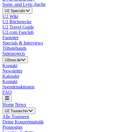
Song- und Lyric-Suche
U2 Specials
U2 Wiki
U2 Bücherecke
U2 Travel Guide
U2.com Fanclub
Fanletter
Specials & Interviews
Tributebands
Sideprojects
U2tour.de
Kontakt
Newsletter
Kalender
Kontakt
Spendenaktionen
FAQ
Home
News
U2 Tourarchiv
Alle Tourneen
Deine Konzertstatistik
Promogigs