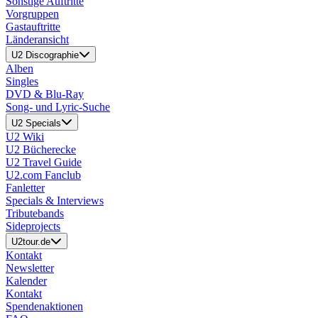
Sonstige Auftritte
Vorgruppen
Gastauftritte
Länderansicht
U2 Discographie
Alben
Singles
DVD & Blu-Ray
Song- und Lyric-Suche
U2 Specials
U2 Wiki
U2 Bücherecke
U2 Travel Guide
U2.com Fanclub
Fanletter
Specials & Interviews
Tributebands
Sideprojects
U2tour.de
Kontakt
Newsletter
Kalender
Kontakt
Spendenaktionen