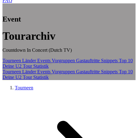
FAQ
Zum Hauptinhalt springen
Event
Tourarchiv
Countdown In Concert (Dutch TV)
Tourneen
Länder
Events
Vorgruppen
Gastauftritte
Snippets
Top 10
Deine U2 Tour Statistik
Tourneen
Länder
Events
Vorgruppen
Gastauftritte
Snippets
Top 10
Deine U2 Tour Statistik
Tourneen