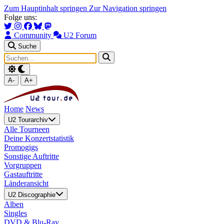
Zum Hauptinhalt springen
Zur Navigation springen
Folge uns:
Community
U2 Forum
Suche
A-
A+
Home
News
U2 Tourarchiv
Alle Tourneen
Deine Konzertstatistik
Promogigs
Sonstige Auftritte
Vorgruppen
Gastauftritte
Länderansicht
U2 Discographie
Alben
Singles
DVD & Blu-Ray