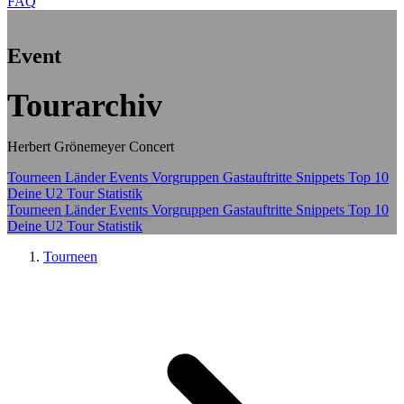
FAQ
Zum Hauptinhalt springen
Event
Tourarchiv
Herbert Grönemeyer Concert
Tourneen
Länder
Events
Vorgruppen
Gastauftritte
Snippets
Top 10
Deine U2 Tour Statistik
Tourneen
Länder
Events
Vorgruppen
Gastauftritte
Snippets
Top 10
Deine U2 Tour Statistik
Tourneen