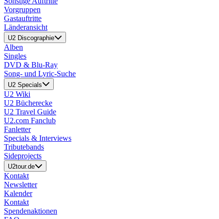
Sonstige Auftritte
Vorgruppen
Gastauftritte
Länderansicht
U2 Discographie
Alben
Singles
DVD & Blu-Ray
Song- und Lyric-Suche
U2 Specials
U2 Wiki
U2 Bücherecke
U2 Travel Guide
U2.com Fanclub
Fanletter
Specials & Interviews
Tributebands
Sideprojects
U2tour.de
Kontakt
Newsletter
Kalender
Kontakt
Spendenaktionen