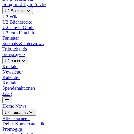
Song- und Lyric-Suche
U2 Specials
U2 Wiki
U2 Bücherecke
U2 Travel Guide
U2.com Fanclub
Fanletter
Specials & Interviews
Tributebands
Sideprojects
U2tour.de
Kontakt
Newsletter
Kalender
Kontakt
Spendenaktionen
FAQ
Home
News
U2 Tourarchiv
Alle Tourneen
Deine Konzertstatistik
Promogigs