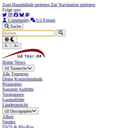
Zum Hauptinhalt springen
Zur Navigation springen
Folge uns:
Community
U2 Forum
Suche
A-
A+
Home
News
U2 Tourarchiv
Alle Tourneen
Deine Konzertstatistik
Promogigs
Sonstige Auftritte
Vorgruppen
Gastauftritte
Länderansicht
U2 Discographie
Alben
Singles
DVD & Blu-Ray