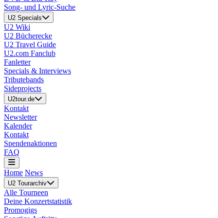
Song- und Lyric-Suche
U2 Specials
U2 Wiki
U2 Bücherecke
U2 Travel Guide
U2.com Fanclub
Fanletter
Specials & Interviews
Tributebands
Sideprojects
U2tour.de
Kontakt
Newsletter
Kalender
Kontakt
Spendenaktionen
FAQ
Home
News
U2 Tourarchiv
Alle Tourneen
Deine Konzertstatistik
Promogigs