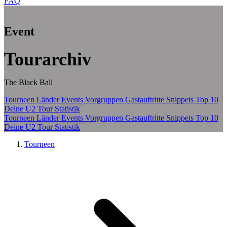
FAQ
Zum Hauptinhalt springen
Event
Tourarchiv
The Black Ball
Tourneen
Länder
Events
Vorgruppen
Gastauftritte
Snippets
Top 10
Deine U2 Tour Statistik
Tourneen
Länder
Events
Vorgruppen
Gastauftritte
Snippets
Top 10
Deine U2 Tour Statistik
Tourneen