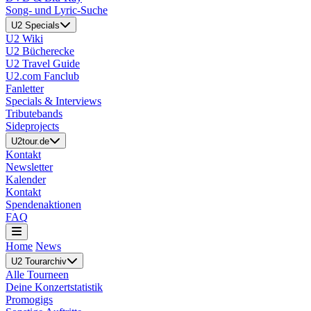
Song- und Lyric-Suche
U2 Specials
U2 Wiki
U2 Bücherecke
U2 Travel Guide
U2.com Fanclub
Fanletter
Specials & Interviews
Tributebands
Sideprojects
U2tour.de
Kontakt
Newsletter
Kalender
Kontakt
Spendenaktionen
FAQ
Home
News
U2 Tourarchiv
Alle Tourneen
Deine Konzertstatistik
Promogigs