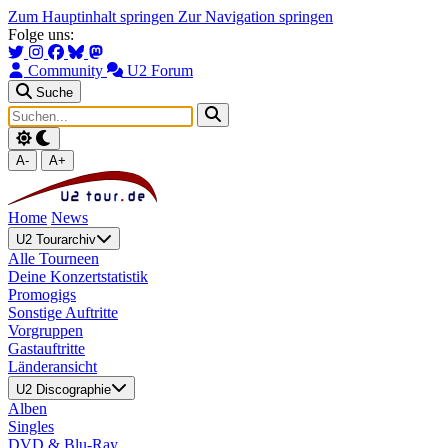
Zum Hauptinhalt springen
Zur Navigation springen
Folge uns:
Community
U2 Forum
Suche
A-
A+
Home
News
U2 Tourarchiv
Alle Tourneen
Deine Konzertstatistik
Promogigs
Sonstige Auftritte
Vorgruppen
Gastauftritte
Länderansicht
U2 Discographie
Alben
Singles
DVD & Blu-Ray