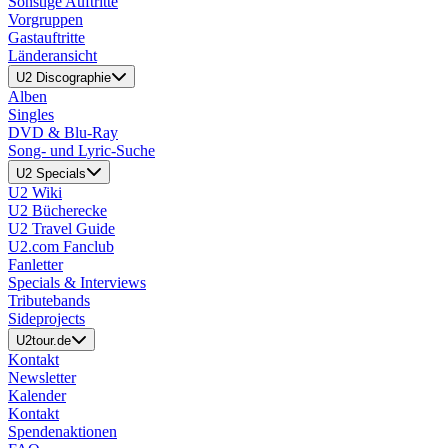
Sonstige Auftritte
Vorgruppen
Gastauftritte
Länderansicht
U2 Discographie
Alben
Singles
DVD & Blu-Ray
Song- und Lyric-Suche
U2 Specials
U2 Wiki
U2 Bücherecke
U2 Travel Guide
U2.com Fanclub
Fanletter
Specials & Interviews
Tributebands
Sideprojects
U2tour.de
Kontakt
Newsletter
Kalender
Kontakt
Spendenaktionen