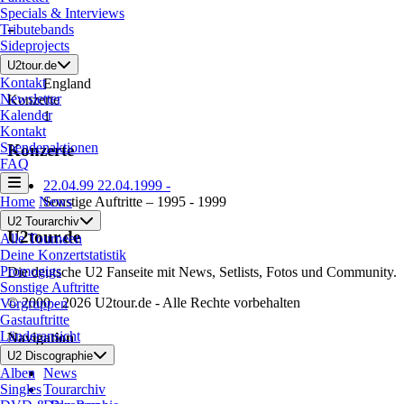
Specials & Interviews
U2 in -, England
-
Tributebands
Sideprojects
U2tour.de
Land
Kontakt
England
Newsletter
Konzerte
Kalender
1
Kontakt
Spendenaktionen
Konzerte
FAQ
22.04.99
22.04.1999
-
Home
News
Sonstige Auftritte – 1995 - 1999
U2 Tourarchiv
U2tour.de
Alle Tourneen
Deine Konzertstatistik
Promogigs
Die deutsche U2 Fanseite mit News, Setlists, Fotos und Community.
Sonstige Auftritte
© 2000 - 2026 U2tour.de - Alle Rechte vorbehalten
Vorgruppen
Gastauftritte
Länderansicht
Navigation
U2 Discographie
News
Alben
Tourarchiv
Singles