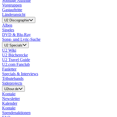
Sonstige Auftritte
Vorgruppen
Gastauftritte
Länderansicht
U2 Discographie
Alben
Singles
DVD & Blu-Ray
Song- und Lyric-Suche
U2 Specials
U2 Wiki
U2 Bücherecke
U2 Travel Guide
U2.com Fanclub
Fanletter
Specials & Interviews
Tributebands
Sideprojects
U2tour.de
Kontakt
Newsletter
Kalender
Kontakt
Spendenaktionen