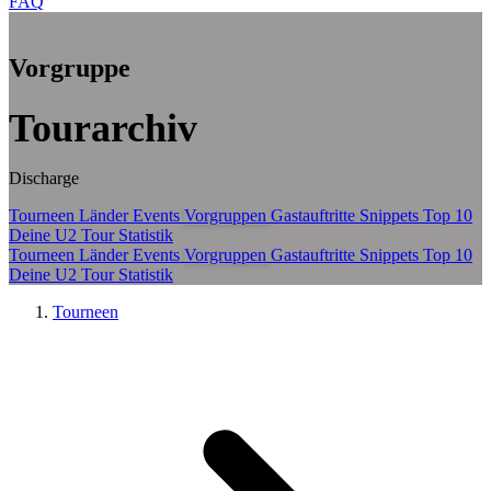
FAQ
Zum Hauptinhalt springen
Vorgruppe
Tourarchiv
Discharge
Tourneen
Länder
Events
Vorgruppen
Gastauftritte
Snippets
Top 10
Deine U2 Tour Statistik
Tourneen
Länder
Events
Vorgruppen
Gastauftritte
Snippets
Top 10
Deine U2 Tour Statistik
Tourneen