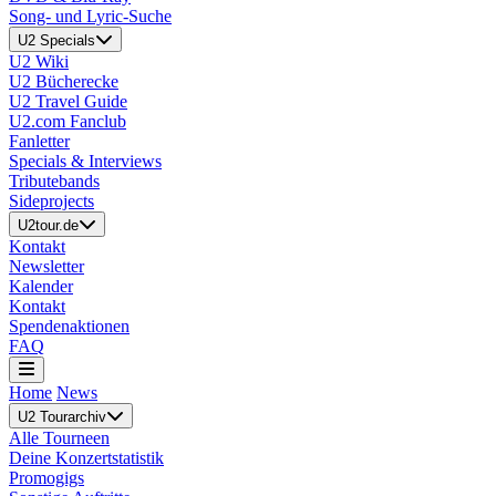
Song- und Lyric-Suche
U2 Specials
U2 Wiki
U2 Bücherecke
U2 Travel Guide
U2.com Fanclub
Fanletter
Specials & Interviews
Tributebands
Sideprojects
U2tour.de
Kontakt
Newsletter
Kalender
Kontakt
Spendenaktionen
FAQ
Home
News
U2 Tourarchiv
Alle Tourneen
Deine Konzertstatistik
Promogigs