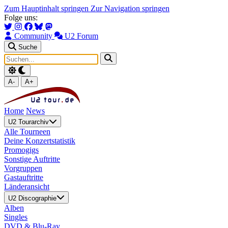
Zum Hauptinhalt springen
Zur Navigation springen
Folge uns:
Community
U2 Forum
Suche
A-
A+
Home
News
U2 Tourarchiv
Alle Tourneen
Deine Konzertstatistik
Promogigs
Sonstige Auftritte
Vorgruppen
Gastauftritte
Länderansicht
U2 Discographie
Alben
Singles
DVD & Blu-Ray