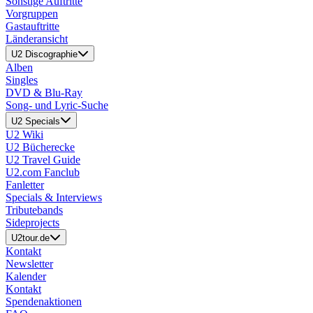
Sonstige Auftritte
Vorgruppen
Gastauftritte
Länderansicht
U2 Discographie
Alben
Singles
DVD & Blu-Ray
Song- und Lyric-Suche
U2 Specials
U2 Wiki
U2 Bücherecke
U2 Travel Guide
U2.com Fanclub
Fanletter
Specials & Interviews
Tributebands
Sideprojects
U2tour.de
Kontakt
Newsletter
Kalender
Kontakt
Spendenaktionen