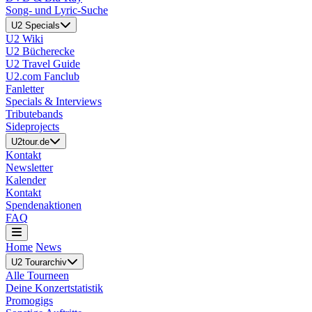
Song- und Lyric-Suche
U2 Specials
U2 Wiki
U2 Bücherecke
U2 Travel Guide
U2.com Fanclub
Fanletter
Specials & Interviews
Tributebands
Sideprojects
U2tour.de
Kontakt
Newsletter
Kalender
Kontakt
Spendenaktionen
FAQ
Home
News
U2 Tourarchiv
Alle Tourneen
Deine Konzertstatistik
Promogigs