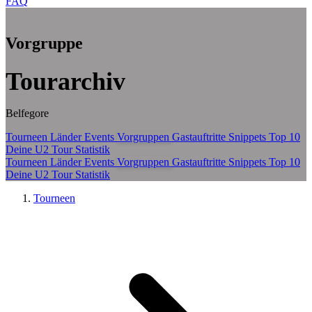
FAQ
Zum Hauptinhalt springen
Vorgruppe
Tourarchiv
Belfegore
Tourneen
Länder
Events
Vorgruppen
Gastauftritte
Snippets
Top 10
Deine U2 Tour Statistik
Tourneen
Länder
Events
Vorgruppen
Gastauftritte
Snippets
Top 10
Deine U2 Tour Statistik
Tourneen