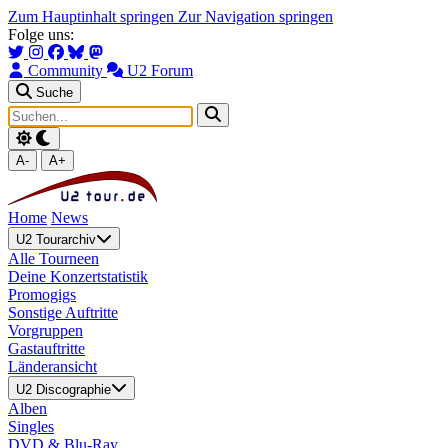
Zum Hauptinhalt springen
Zur Navigation springen
Folge uns:
Community
U2 Forum
Suche
A-
A+
Home
News
U2 Tourarchiv
Alle Tourneen
Deine Konzertstatistik
Promogigs
Sonstige Auftritte
Vorgruppen
Gastauftritte
Länderansicht
U2 Discographie
Alben
Singles
DVD & Blu-Ray