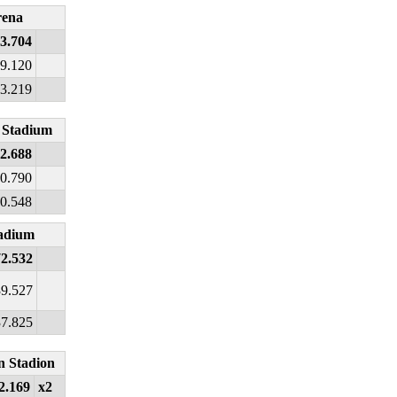
rena
3.704
9.120
3.219
 Stadium
2.688
0.790
0.548
tadium
72.532
39.527
37.825
n Stadion
2.169
x2