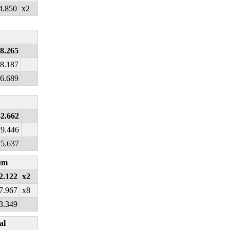
4.850
x2
8.265
8.187
6.689
82.662
79.446
75.637
um
2.122
x2
7.967
x8
3.349
al