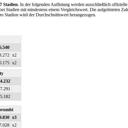
7 Stadien
. In der folgenden Auflistung werden ausschließlich offizie
ei Stadien mit mindestens einem Vergleichswert. Die aufgelisteten Zahl
 Stadion wird der Durchschnittswert herangezogen.
6.540
3.272
x2
0.175
x2
ty
4.232
7.291
5.182
Morumbi
9.830
x3
7.028
x2