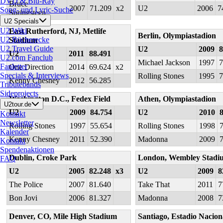
DVD & Blu-Ray
Bruce
2007
71.209
x2
U2
2006
7
Song- und Lyric-Suche
Springsteen
U2 Specials
U2 Wiki
East Rutherford, NJ, Metlife
Berlin, Olympiastadion
U2 Bücherecke
Stadium
U2 Travel Guide
U2
2009
8
U2
2011
88.491
U2.com Fanclub
Michael Jackson
1997
7
Fanletter
One Direction
2014
69.624
x2
Specials & Interviews
Rolling Stones
1995
7
Kenny Chesney
2012
56.285
Tributebands
Sideprojects
Washington D.C., Fedex Field
Athen, Olympiastadion
U2tour.de
U2
2009
84.754
U2
2010
Kontakt
Newsletter
Rolling Stones
1997
55.654
Rolling Stones
1998
Kalender
Kenny Chesney
2011
52.390
Madonna
2009
Kontakt
Spendenaktionen
Dublin, Croke Park
London, Wembley Stadi
FAQ
U2
2005
82.248
x3
U2
2009
8
The Police
2007
81.640
Take That
2011
7
Bon Jovi
2006
81.327
Madonna
2008
7
Denver, CO, Mile High Stadium
Santiago, Estadio Nacion