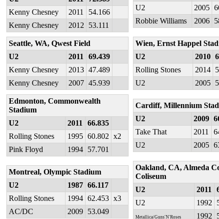
U2
2005
6
Kenny Chesney
2011
54.166
Robbie Williams
2006
5
Kenny Chesney
2012
53.111
Seattle, WA, Qwest Field
Wien, Ernst Happel Stad
U2
2011
69.439
U2
2010
6
Kenny Chesney
2013
47.489
Rolling Stones
2014
5
Kenny Chesney
2007
45.939
U2
2005
5
Edmonton, Commonwealth
Cardiff, Millennium Sta
Stadium
U2
2009
6
U2
2011
66.835
Take That
2011
6
Rolling Stones
1995
60.802
x2
U2
2005
6
Pink Floyd
1994
57.701
Oakland, CA, Almeda C
Montreal, Olympic Stadium
Coliseum
U2
1987
66.117
U2
2011
Rolling Stones
1994
62.453
x3
U2
1992
AC/DC
2009
53.049
1992
Metallica/Guns'N'Roses