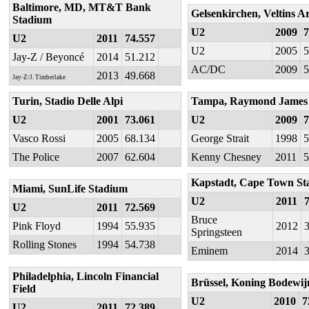
Baltimore, MD, MT&T Bank
Gelsenkirchen, Veltins A
Stadium
U2
2009
7
U2
2011
74.557
U2
2005
5
Jay-Z / Beyoncé
2014
51.212
AC/DC
2009
5
2013
49.668
Jay-Z/J. Timberlake
Turin, Stadio Delle Alpi
Tampa, Raymond James
U2
2001
73.061
U2
2009
7
Vasco Rossi
2005
68.134
George Strait
1998
5
The Police
2007
62.604
Kenny Chesney
2011
5
Kapstadt, Cape Town S
Miami, SunLife Stadium
U2
2011
U2
2011
72.569
Bruce
Pink Floyd
1994
55.935
2012
Springsteen
Rolling Stones
1994
54.738
Eminem
2014
Philadelphia, Lincoln Financial
Brüssel, Koning Bodewij
Field
U2
2010
7
U2
2011
72.389