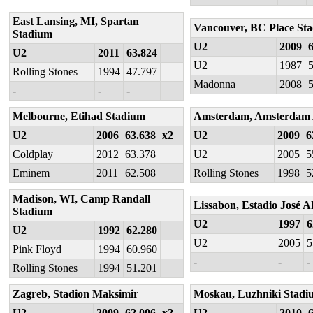
East Lansing, MI, Spartan
Vancouver, BC Place St
Stadium
U2
2009
U2
2011
63.824
U2
1987
Rolling Stones
1994
47.797
Madonna
2008
-
-
-
Melbourne, Etihad Stadium
Amsterdam, Amsterdam
U2
2006
63.638
x2
U2
2009
6
Coldplay
2012
63.378
U2
2005
5
Eminem
2011
62.508
Rolling Stones
1998
5
Madison, WI, Camp Randall
Lissabon, Estadio José A
Stadium
U2
1997
6
U2
1992
62.280
U2
2005
5
Pink Floyd
1994
60.960
-
-
-
Rolling Stones
1994
51.201
Zagreb, Stadion Maksimir
Moskau, Luzhniki Stadi
U2
2009
62.006
x2
U2
2010