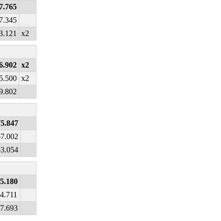
7.765
7.345
3.121
x2
6.902
x2
5.500
x2
9.802
75.847
67.002
63.054
5.180
4.711
7.693