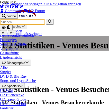
Folge uns:
Zum Hauptinhalt springen
Zur Navigation springen
Community
U2 Forum
Suche
Home
News
U2 Tourarchiv
Alle Tourneen
A-
A+
Zum Hauptinhalt springen
Deine Konzertstatistik
Promogigs
U2 Statistiken - Venues Bes
Sonstige Auftritte
Vorgruppen
Gastauftritte
Länderansicht
U2 Discographie
Alben
Singles
DVD & Blu-Ray
Song- und Lyric-Suche
U2 Specials
U2 Statistiken - Venues Besuch
U2 Wiki
U2 Bücherecke
U2 Travel Guide
U2 Statistiken - Venues Besucherrekorde
U2.com Fanclub
Fanletter