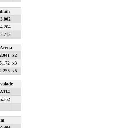
adium
63.802
54.204
52.712
 Arena
2.941
x2
5.172
x3
2.255
x5
lvalade
2.114
5.362
um
60.496