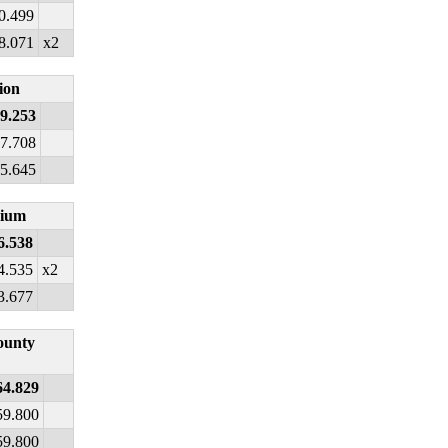
0.499
8.071
x2
ion
9.253
7.708
5.645
dium
6.538
4.535
x2
3.677
ounty
64.829
59.800
59.800