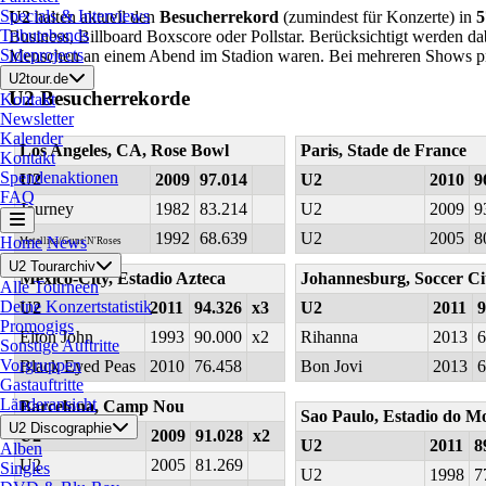
Specials & Interviews
U2
halten aktuell den
Besucherrekord
(zumindest für Konzerte) in
5
Tributebands
Business, Billboard Boxscore oder Pollstar. Berücksichtigt werden dab
Sideprojects
Menschen an einem Abend im Stadion waren. Bei mehreren Shows pro
U2tour.de
U2 Besucherrekorde
Kontakt
Newsletter
Kalender
Los Angeles, CA, Rose Bowl
Paris, Stade de France
Kontakt
Spendenaktionen
U2
2009
97.014
U2
2010
9
FAQ
Journey
1982
83.214
U2
2009
9
1992
68.639
U2
2005
8
Home
News
Metallica/Guns'N'Roses
U2 Tourarchiv
Mexico-City, Estadio Azteca
Johannesburg, Soccer Ci
Alle Tourneen
Deine Konzertstatistik
U2
2011
94.326
x3
U2
2011
9
Promogigs
Elton John
1993
90.000
x2
Rihanna
2013
6
Sonstige Auftritte
Vorgruppen
Black Eyed Peas
2010
76.458
Bon Jovi
2013
6
Gastauftritte
Länderansicht
Barcelona, Camp Nou
Sao Paulo, Estadio do 
U2 Discographie
U2
2009
91.028
x2
U2
2011
8
Alben
U2
2005
81.269
Singles
U2
1998
7