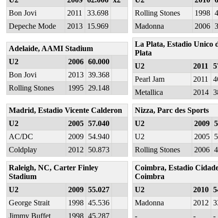
Bon Jovi
2011
33.698
Rolling Stones
1998
Depeche Mode
2013
15.969
Madonna
2006
La Plata, Estadio Unico 
Adelaide, AAMI Stadium
Plata
U2
2006
60.000
U2
2011
5
Bon Jovi
2013
39.368
Pearl Jam
2011
4
Rolling Stones
1995
29.148
Metallica
2014
3
Madrid, Estadio Vicente Calderon
Nizza, Parc des Sports
U2
2005
57.040
U2
2009
5
AC/DC
2009
54.940
U2
2005
5
Coldplay
2012
50.873
Rolling Stones
2006
4
Raleigh, NC, Carter Finley
Coimbra, Estadio Cidade
Stadium
Coimbra
U2
2009
55.027
U2
2010
5
George Strait
1998
45.536
Madonna
2012
3
Jimmy Buffet
1998
45.287
-
-
-