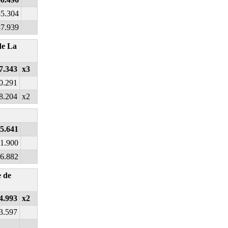
45.304
37.939
de La
7.343
x3
0.291
8.204
x2
5.641
1.900
6.882
 de
4.993
x2
3.597