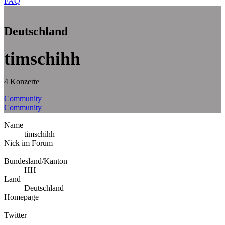
FAQ
Deutschland
timschihh
4 Konzerte
Community
Community
Name
timschihh
Nick im Forum
–
Bundesland/Kanton
HH
Land
Deutschland
Homepage
–
Twitter
–