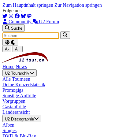
Zum Hauptinhalt springen
Zur Navigation springen
Folge uns:
Community
U2 Forum
Suche
A-
A+
Home
News
U2 Tourarchiv
Alle Tourneen
Deine Konzertstatistik
Promogigs
Sonstige Auftritte
Vorgruppen
Gastauftritte
Länderansicht
U2 Discographie
Alben
Singles
DVD & Blu-Ray