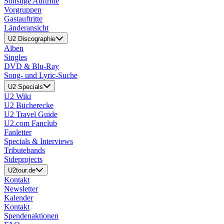
Sonstige Auftritte
Vorgruppen
Gastauftritte
Länderansicht
U2 Discographie
Alben
Singles
DVD & Blu-Ray
Song- und Lyric-Suche
U2 Specials
U2 Wiki
U2 Bücherecke
U2 Travel Guide
U2.com Fanclub
Fanletter
Specials & Interviews
Tributebands
Sideprojects
U2tour.de
Kontakt
Newsletter
Kalender
Kontakt
Spendenaktionen