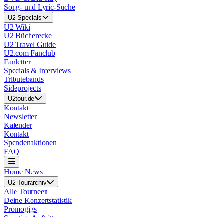
Song- und Lyric-Suche
U2 Specials
U2 Wiki
U2 Bücherecke
U2 Travel Guide
U2.com Fanclub
Fanletter
Specials & Interviews
Tributebands
Sideprojects
U2tour.de
Kontakt
Newsletter
Kalender
Kontakt
Spendenaktionen
FAQ
Home
News
U2 Tourarchiv
Alle Tourneen
Deine Konzertstatistik
Promogigs