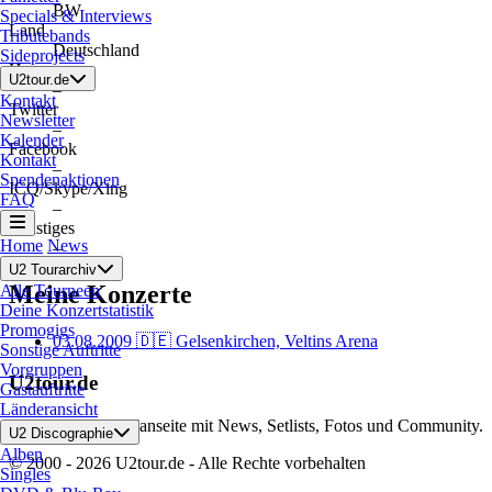
BW
Specials & Interviews
Land
Tributebands
Deutschland
Sideprojects
Homepage
U2tour.de
–
Kontakt
Twitter
Newsletter
–
Kalender
Facebook
Kontakt
–
Spendenaktionen
ICQ/Skype/Xing
FAQ
–
Sonstiges
Home
News
–
U2 Tourarchiv
Meine Konzerte
Alle Tourneen
Deine Konzertstatistik
Promogigs
03.08.2009
🇩🇪 Gelsenkirchen, Veltins Arena
Sonstige Auftritte
Vorgruppen
U2tour.de
Gastauftritte
Länderansicht
Die deutsche U2 Fanseite mit News, Setlists, Fotos und Community.
U2 Discographie
Alben
© 2000 - 2026 U2tour.de - Alle Rechte vorbehalten
Singles