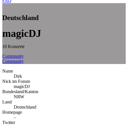
FAQ
Deutschland
magicDJ
10 Konzerte
Community
Community
Name
Dirk
Nick im Forum
magicDJ
Bundesland/Kanton
NRW
Land
Deutschland
Homepage
–
Twitter
–