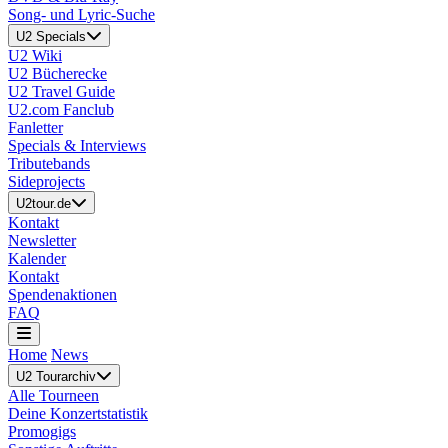
Song- und Lyric-Suche
U2 Specials
U2 Wiki
U2 Bücherecke
U2 Travel Guide
U2.com Fanclub
Fanletter
Specials & Interviews
Tributebands
Sideprojects
U2tour.de
Kontakt
Newsletter
Kalender
Kontakt
Spendenaktionen
FAQ
Home
News
U2 Tourarchiv
Alle Tourneen
Deine Konzertstatistik
Promogigs