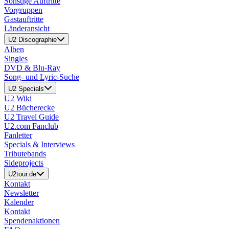
Sonstige Auftritte
Vorgruppen
Gastauftritte
Länderansicht
U2 Discographie
Alben
Singles
DVD & Blu-Ray
Song- und Lyric-Suche
U2 Specials
U2 Wiki
U2 Bücherecke
U2 Travel Guide
U2.com Fanclub
Fanletter
Specials & Interviews
Tributebands
Sideprojects
U2tour.de
Kontakt
Newsletter
Kalender
Kontakt
Spendenaktionen