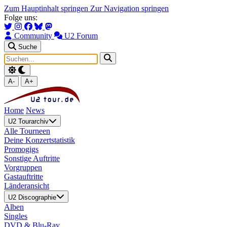
Zum Hauptinhalt springen
Zur Navigation springen
Folge uns:
Community
U2 Forum
Suche
A-
A+
Home
News
U2 Tourarchiv
Alle Tourneen
Deine Konzertstatistik
Promogigs
Sonstige Auftritte
Vorgruppen
Gastauftritte
Länderansicht
U2 Discographie
Alben
Singles
DVD & Blu-Ray