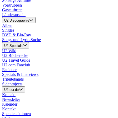
Sonstige Auftritte
Vorgruppen
Gastauftritte
Länderansicht
U2 Discographie
Alben
Singles
DVD & Blu-Ray
Song- und Lyric-Suche
U2 Specials
U2 Wiki
U2 Bücherecke
U2 Travel Guide
U2.com Fanclub
Fanletter
Specials & Interviews
Tributebands
Sideprojects
U2tour.de
Kontakt
Newsletter
Kalender
Kontakt
Spendenaktionen