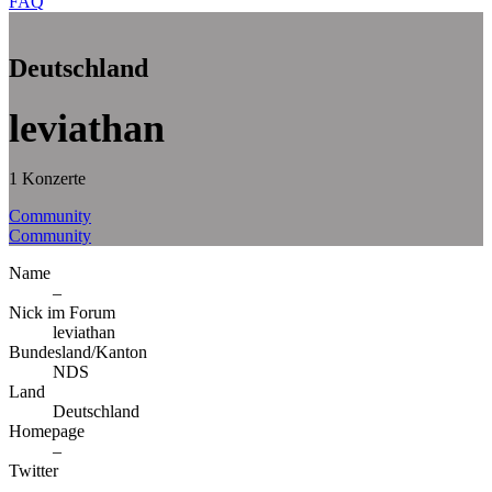
FAQ
Deutschland
leviathan
1 Konzerte
Community
Community
Name
–
Nick im Forum
leviathan
Bundesland/Kanton
NDS
Land
Deutschland
Homepage
–
Twitter
–