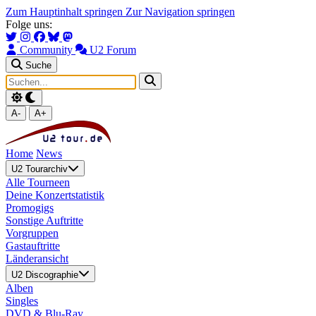
Zum Hauptinhalt springen
Zur Navigation springen
Folge uns:
Community
U2 Forum
Suche
A-
A+
Home
News
U2 Tourarchiv
Alle Tourneen
Deine Konzertstatistik
Promogigs
Sonstige Auftritte
Vorgruppen
Gastauftritte
Länderansicht
U2 Discographie
Alben
Singles
DVD & Blu-Ray