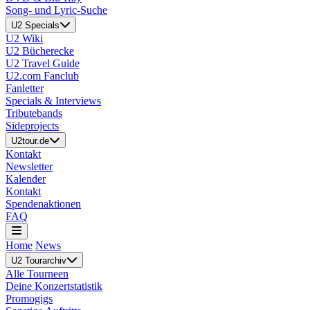
Song- und Lyric-Suche
U2 Specials
U2 Wiki
U2 Bücherecke
U2 Travel Guide
U2.com Fanclub
Fanletter
Specials & Interviews
Tributebands
Sideprojects
U2tour.de
Kontakt
Newsletter
Kalender
Kontakt
Spendenaktionen
FAQ
Home
News
U2 Tourarchiv
Alle Tourneen
Deine Konzertstatistik
Promogigs