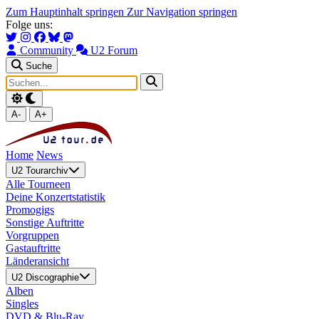
Zum Hauptinhalt springen
Zur Navigation springen
Folge uns:
Community
U2 Forum
Suche
A-
A+
Home
News
U2 Tourarchiv
Alle Tourneen
Deine Konzertstatistik
Promogigs
Sonstige Auftritte
Vorgruppen
Gastauftritte
Länderansicht
U2 Discographie
Alben
Singles
DVD & Blu-Ray