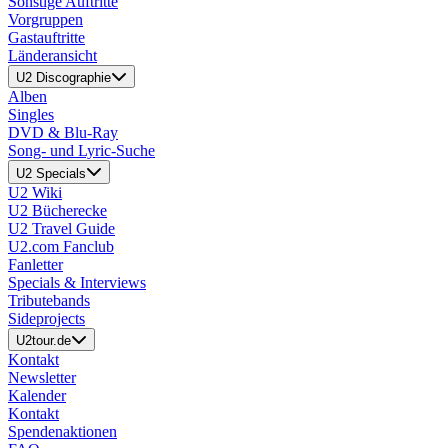
Sonstige Auftritte
Vorgruppen
Gastauftritte
Länderansicht
U2 Discographie
Alben
Singles
DVD & Blu-Ray
Song- und Lyric-Suche
U2 Specials
U2 Wiki
U2 Bücherecke
U2 Travel Guide
U2.com Fanclub
Fanletter
Specials & Interviews
Tributebands
Sideprojects
U2tour.de
Kontakt
Newsletter
Kalender
Kontakt
Spendenaktionen