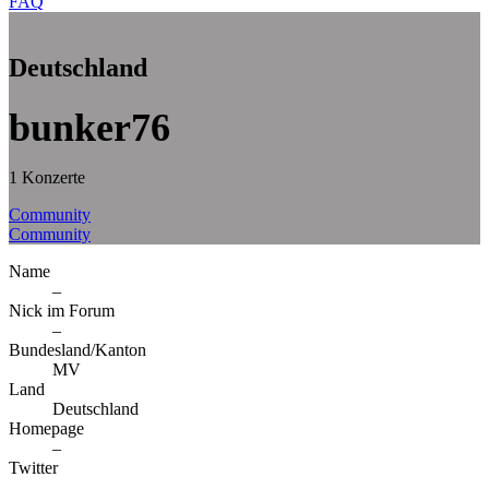
FAQ
Deutschland
bunker76
1 Konzerte
Community
Community
Name
–
Nick im Forum
–
Bundesland/Kanton
MV
Land
Deutschland
Homepage
–
Twitter
–