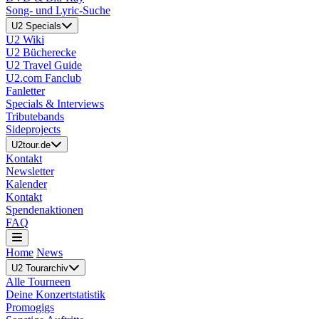
Song- und Lyric-Suche
U2 Specials
U2 Wiki
U2 Bücherecke
U2 Travel Guide
U2.com Fanclub
Fanletter
Specials & Interviews
Tributebands
Sideprojects
U2tour.de
Kontakt
Newsletter
Kalender
Kontakt
Spendenaktionen
FAQ
Home
News
U2 Tourarchiv
Alle Tourneen
Deine Konzertstatistik
Promogigs