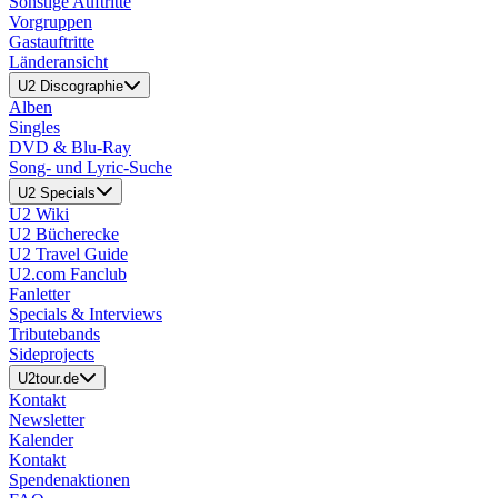
Sonstige Auftritte
Vorgruppen
Gastauftritte
Länderansicht
U2 Discographie
Alben
Singles
DVD & Blu-Ray
Song- und Lyric-Suche
U2 Specials
U2 Wiki
U2 Bücherecke
U2 Travel Guide
U2.com Fanclub
Fanletter
Specials & Interviews
Tributebands
Sideprojects
U2tour.de
Kontakt
Newsletter
Kalender
Kontakt
Spendenaktionen