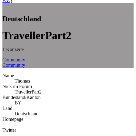
FAQ
Deutschland
TravellerPart2
1 Konzerte
Community
Community
Name
Thomas
Nick im Forum
TravellerPart2
Bundesland/Kanton
BY
Land
Deutschland
Homepage
–
Twitter
–