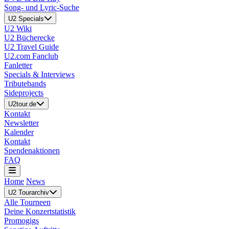
Song- und Lyric-Suche
U2 Specials
U2 Wiki
U2 Bücherecke
U2 Travel Guide
U2.com Fanclub
Fanletter
Specials & Interviews
Tributebands
Sideprojects
U2tour.de
Kontakt
Newsletter
Kalender
Kontakt
Spendenaktionen
FAQ
Home
News
U2 Tourarchiv
Alle Tourneen
Deine Konzertstatistik
Promogigs