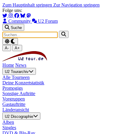
Zum Hauptinhalt springen
Zur Navigation springen
Folge uns:
Community
U2 Forum
Suche
A-
A+
Home
News
U2 Tourarchiv
Alle Tourneen
Deine Konzertstatistik
Promogigs
Sonstige Auftritte
Vorgruppen
Gastauftritte
Länderansicht
U2 Discographie
Alben
Singles
DVD & Blu-Ray