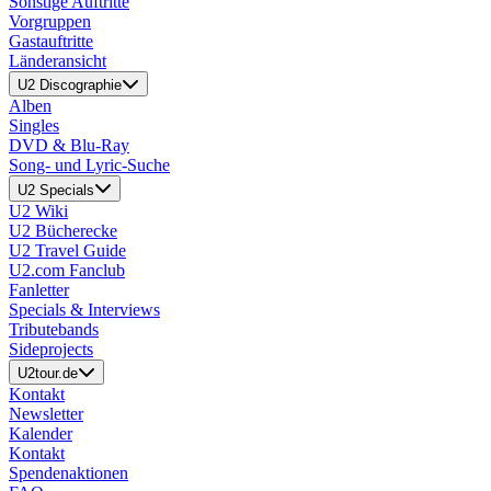
Sonstige Auftritte
Vorgruppen
Gastauftritte
Länderansicht
U2 Discographie
Alben
Singles
DVD & Blu-Ray
Song- und Lyric-Suche
U2 Specials
U2 Wiki
U2 Bücherecke
U2 Travel Guide
U2.com Fanclub
Fanletter
Specials & Interviews
Tributebands
Sideprojects
U2tour.de
Kontakt
Newsletter
Kalender
Kontakt
Spendenaktionen