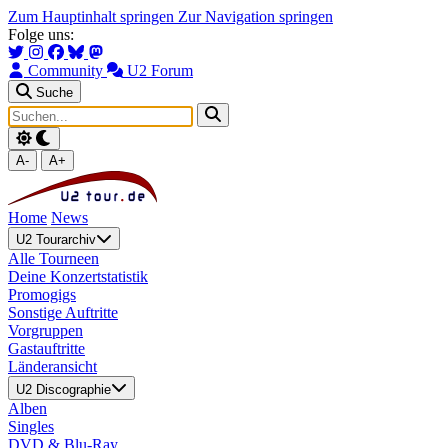
Zum Hauptinhalt springen
Zur Navigation springen
Folge uns:
Community
U2 Forum
Suche
A-
A+
Home
News
U2 Tourarchiv
Alle Tourneen
Deine Konzertstatistik
Promogigs
Sonstige Auftritte
Vorgruppen
Gastauftritte
Länderansicht
U2 Discographie
Alben
Singles
DVD & Blu-Ray