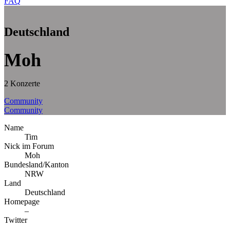
FAQ
Deutschland
Moh
2 Konzerte
Community
Community
Name
Tim
Nick im Forum
Moh
Bundesland/Kanton
NRW
Land
Deutschland
Homepage
–
Twitter
–