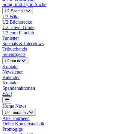
Song- und Lyric-Suche
U2 Specials
U2 Wiki
U2 Bücherecke
U2 Travel Guide
U2.com Fanclub
Fanletter
Specials & Interviews
Tributebands
Sideprojects
U2tour.de
Kontakt
Newsletter
Kalender
Kontakt
Spendenaktionen
FAQ
Home
News
U2 Tourarchiv
Alle Tourneen
Deine Konzertstatistik
Promogigs