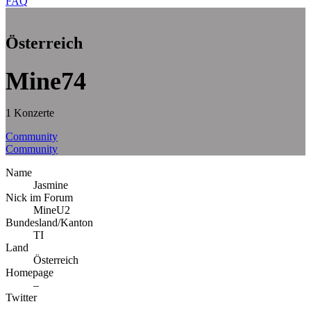
FAQ
Österreich
Mine74
1 Konzerte
Community
Community
Name
Jasmine
Nick im Forum
MineU2
Bundesland/Kanton
TI
Land
Österreich
Homepage
–
Twitter
–