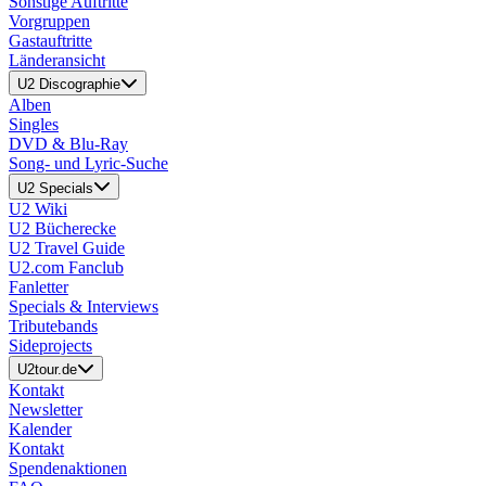
Sonstige Auftritte
Vorgruppen
Gastauftritte
Länderansicht
U2 Discographie
Alben
Singles
DVD & Blu-Ray
Song- und Lyric-Suche
U2 Specials
U2 Wiki
U2 Bücherecke
U2 Travel Guide
U2.com Fanclub
Fanletter
Specials & Interviews
Tributebands
Sideprojects
U2tour.de
Kontakt
Newsletter
Kalender
Kontakt
Spendenaktionen