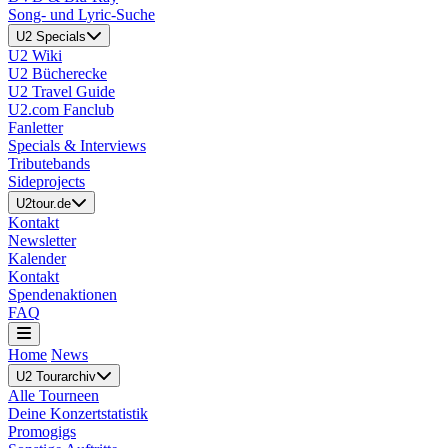
Song- und Lyric-Suche
U2 Specials
U2 Wiki
U2 Bücherecke
U2 Travel Guide
U2.com Fanclub
Fanletter
Specials & Interviews
Tributebands
Sideprojects
U2tour.de
Kontakt
Newsletter
Kalender
Kontakt
Spendenaktionen
FAQ
Home
News
U2 Tourarchiv
Alle Tourneen
Deine Konzertstatistik
Promogigs