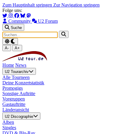
Zum Hauptinhalt springen
Zur Navigation springen
Folge uns:
Community
U2 Forum
Suche
A-
A+
Home
News
U2 Tourarchiv
Alle Tourneen
Deine Konzertstatistik
Promogigs
Sonstige Auftritte
Vorgruppen
Gastauftritte
Länderansicht
U2 Discographie
Alben
Singles
DVD & Blu-Ray