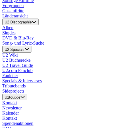
Sonstige Auftritte
Vorgruppen
Gastauftritte
Länderansicht
U2 Discographie
Alben
Singles
DVD & Blu-Ray
Song- und Lyric-Suche
U2 Specials
U2 Wiki
U2 Bücherecke
U2 Travel Guide
U2.com Fanclub
Fanletter
Specials & Interviews
Tributebands
Sideprojects
U2tour.de
Kontakt
Newsletter
Kalender
Kontakt
Spendenaktionen