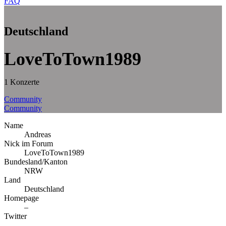
FAQ
Deutschland
LoveToTown1989
1 Konzerte
Community
Community
Name
Andreas
Nick im Forum
LoveToTown1989
Bundesland/Kanton
NRW
Land
Deutschland
Homepage
–
Twitter
–