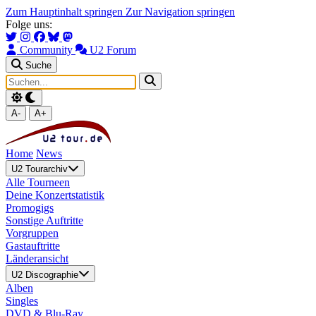
Zum Hauptinhalt springen
Zur Navigation springen
Folge uns:
Community
U2 Forum
Suche
A-
A+
Home
News
U2 Tourarchiv
Alle Tourneen
Deine Konzertstatistik
Promogigs
Sonstige Auftritte
Vorgruppen
Gastauftritte
Länderansicht
U2 Discographie
Alben
Singles
DVD & Blu-Ray