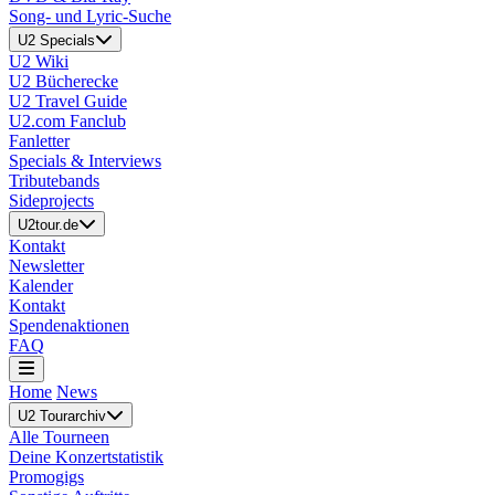
Song- und Lyric-Suche
U2 Specials
U2 Wiki
U2 Bücherecke
U2 Travel Guide
U2.com Fanclub
Fanletter
Specials & Interviews
Tributebands
Sideprojects
U2tour.de
Kontakt
Newsletter
Kalender
Kontakt
Spendenaktionen
FAQ
Home
News
U2 Tourarchiv
Alle Tourneen
Deine Konzertstatistik
Promogigs