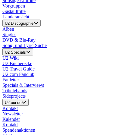
Sonstige Auftritte
Vorgruppen
Gastauftritte
Länderansicht
U2 Discographie
Alben
Singles
DVD & Blu-Ray
Song- und Lyric-Suche
U2 Specials
U2 Wiki
U2 Bücherecke
U2 Travel Guide
U2.com Fanclub
Fanletter
Specials & Interviews
Tributebands
Sideprojects
U2tour.de
Kontakt
Newsletter
Kalender
Kontakt
Spendenaktionen