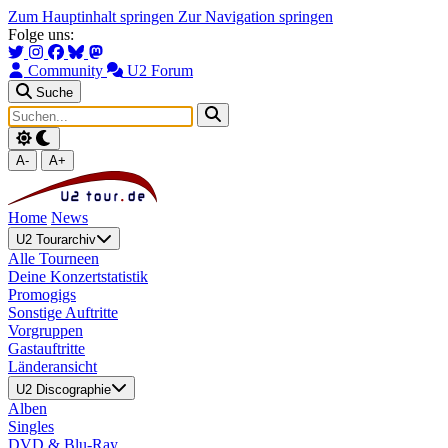
Zum Hauptinhalt springen
Zur Navigation springen
Folge uns:
Community
U2 Forum
Suche
A-
A+
Home
News
U2 Tourarchiv
Alle Tourneen
Deine Konzertstatistik
Promogigs
Sonstige Auftritte
Vorgruppen
Gastauftritte
Länderansicht
U2 Discographie
Alben
Singles
DVD & Blu-Ray