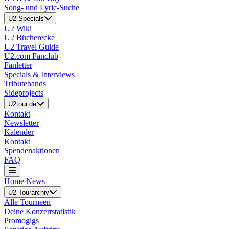
Song- und Lyric-Suche
U2 Specials
U2 Wiki
U2 Bücherecke
U2 Travel Guide
U2.com Fanclub
Fanletter
Specials & Interviews
Tributebands
Sideprojects
U2tour.de
Kontakt
Newsletter
Kalender
Kontakt
Spendenaktionen
FAQ
Home
News
U2 Tourarchiv
Alle Tourneen
Deine Konzertstatistik
Promogigs