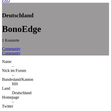
FAQ
Deutschland
BonoEdge
1 Konzerte
Community
Community
Name
–
Nick im Forum
–
Bundesland/Kanton
HH
Land
Deutschland
Homepage
–
Twitter
–