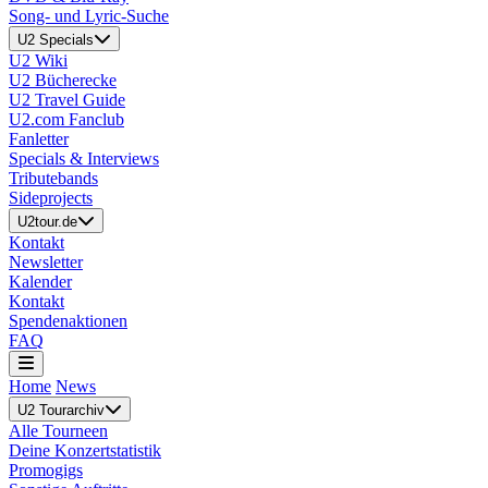
Song- und Lyric-Suche
U2 Specials
U2 Wiki
U2 Bücherecke
U2 Travel Guide
U2.com Fanclub
Fanletter
Specials & Interviews
Tributebands
Sideprojects
U2tour.de
Kontakt
Newsletter
Kalender
Kontakt
Spendenaktionen
FAQ
Home
News
U2 Tourarchiv
Alle Tourneen
Deine Konzertstatistik
Promogigs