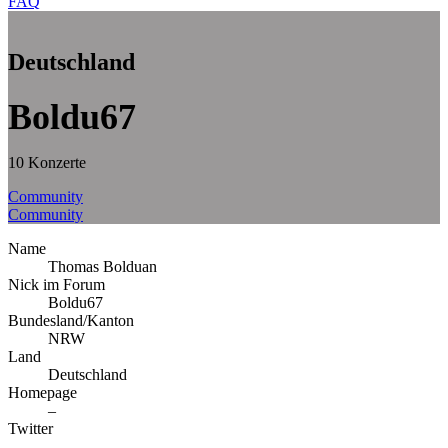
FAQ
Deutschland
Boldu67
10 Konzerte
Community
Community
Name
Thomas Bolduan
Nick im Forum
Boldu67
Bundesland/Kanton
NRW
Land
Deutschland
Homepage
–
Twitter
–