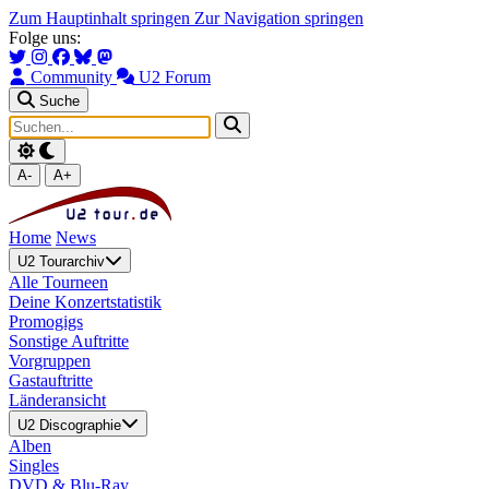
Zum Hauptinhalt springen
Zur Navigation springen
Folge uns:
Community
U2 Forum
Suche
A-
A+
Home
News
U2 Tourarchiv
Alle Tourneen
Deine Konzertstatistik
Promogigs
Sonstige Auftritte
Vorgruppen
Gastauftritte
Länderansicht
U2 Discographie
Alben
Singles
DVD & Blu-Ray