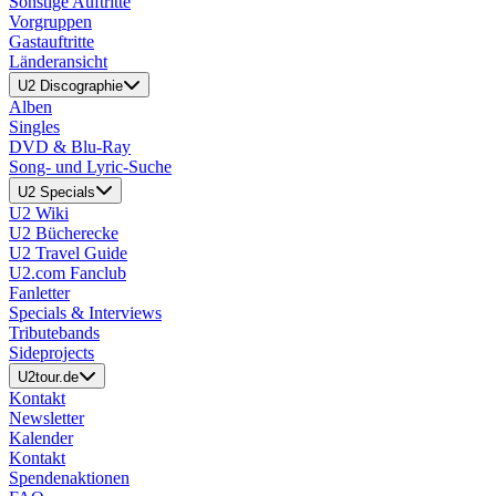
Sonstige Auftritte
Vorgruppen
Gastauftritte
Länderansicht
U2 Discographie
Alben
Singles
DVD & Blu-Ray
Song- und Lyric-Suche
U2 Specials
U2 Wiki
U2 Bücherecke
U2 Travel Guide
U2.com Fanclub
Fanletter
Specials & Interviews
Tributebands
Sideprojects
U2tour.de
Kontakt
Newsletter
Kalender
Kontakt
Spendenaktionen