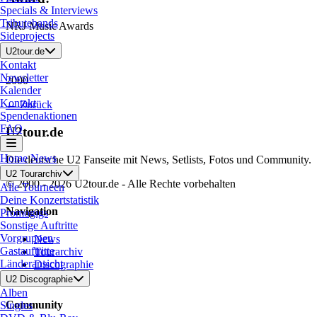
Specials & Interviews
Tributebands
NRJ Music Awards
Sideprojects
Datum:
U2tour.de
Kontakt
Newsletter
2000
Kalender
Kontakt
← Zurück
Spendenaktionen
FAQ
U2tour.de
Home
News
Die deutsche U2 Fanseite mit News, Setlists, Fotos und Community.
U2 Tourarchiv
© 2000 - 2026 U2tour.de - Alle Rechte vorbehalten
Alle Tourneen
Deine Konzertstatistik
Navigation
Promogigs
Sonstige Auftritte
Vorgruppen
News
Gastauftritte
Tourarchiv
Länderansicht
Discographie
Partner
U2 Discographie
Alben
Community
Singles