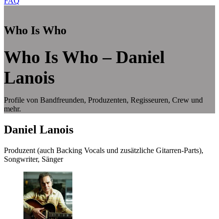
FAQ
Who Is Who
Who Is Who – Daniel
Lanois
Profile von Bandfreunden, Produzenten, Regisseuren, Crew und
mehr.
Daniel Lanois
Produzent (auch Backing Vocals und zusätzliche Gitarren-Parts),
Songwriter, Sänger