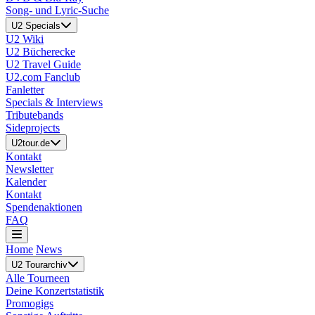
Song- und Lyric-Suche
U2 Specials
U2 Wiki
U2 Bücherecke
U2 Travel Guide
U2.com Fanclub
Fanletter
Specials & Interviews
Tributebands
Sideprojects
U2tour.de
Kontakt
Newsletter
Kalender
Kontakt
Spendenaktionen
FAQ
Home
News
U2 Tourarchiv
Alle Tourneen
Deine Konzertstatistik
Promogigs