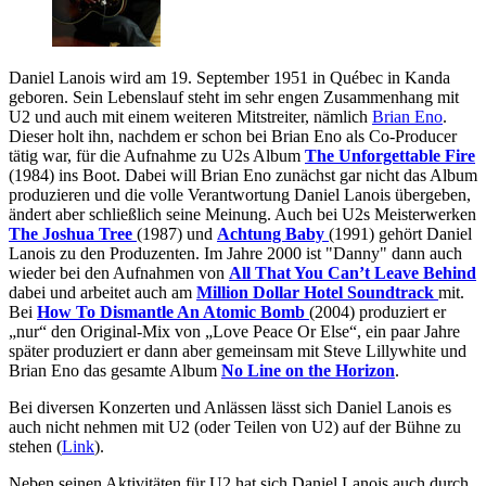
Daniel Lanois wird am 19. September 1951 in Québec in Kanda
geboren. Sein Lebenslauf steht im sehr engen Zusammenhang mit
U2 und auch mit einem weiteren Mitstreiter, nämlich
Brian Eno
.
Dieser holt ihn, nachdem er schon bei Brian Eno als Co-Producer
tätig war, für die Aufnahme zu U2s Album
The Unforgettable Fire
(1984) ins Boot. Dabei will Brian Eno zunächst gar nicht das Album
produzieren und die volle Verantwortung Daniel Lanois übergeben,
ändert aber schließlich seine Meinung. Auch bei U2s Meisterwerken
The Joshua Tree
(1987) und
Achtung Baby
(1991) gehört Daniel
Lanois zu den Produzenten. Im Jahre 2000 ist "Danny" dann auch
wieder bei den Aufnahmen von
All That You Can’t Leave Behind
dabei und arbeitet auch am
Million Dollar Hotel Soundtrack
mit.
Bei
How To Dismantle An Atomic Bomb
(2004) produziert er
„nur“ den Original-Mix von „Love Peace Or Else“, ein paar Jahre
später produziert er dann aber gemeinsam mit Steve Lillywhite und
Brian Eno das gesamte Album
No Line on the Horizon
.
Bei diversen Konzerten und Anlässen lässt sich Daniel Lanois es
auch nicht nehmen mit U2 (oder Teilen von U2) auf der Bühne zu
stehen (
Link
).
Neben seinen Aktivitäten für U2 hat sich Daniel Lanois auch durch