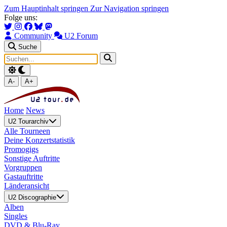
Zum Hauptinhalt springen
Zur Navigation springen
Folge uns:
Community
U2 Forum
Suche
A-
A+
Home
News
U2 Tourarchiv
Alle Tourneen
Deine Konzertstatistik
Promogigs
Sonstige Auftritte
Vorgruppen
Gastauftritte
Länderansicht
U2 Discographie
Alben
Singles
DVD & Blu-Ray