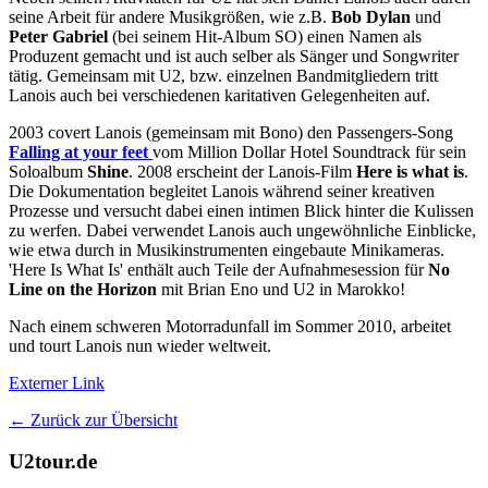
seine Arbeit für andere Musikgrößen, wie z.B.
Bob Dylan
und
Peter Gabriel
(bei seinem Hit-Album SO) einen Namen als
Produzent gemacht und ist auch selber als Sänger und Songwriter
tätig. Gemeinsam mit U2, bzw. einzelnen Bandmitgliedern tritt
Lanois auch bei verschiedenen karitativen Gelegenheiten auf.
2003 covert Lanois (gemeinsam mit Bono) den Passengers-Song
Falling at your feet
vom Million Dollar Hotel Soundtrack für sein
Soloalbum
Shine
. 2008 erscheint der Lanois-Film
Here is what is
.
Die Dokumentation begleitet Lanois während seiner kreativen
Prozesse und versucht dabei einen intimen Blick hinter die Kulissen
zu werfen. Dabei verwendet Lanois auch ungewöhnliche Einblicke,
wie etwa durch in Musikinstrumenten eingebaute Minikameras.
'Here Is What Is' enthält auch Teile der Aufnahmesession für
No
Line on the Horizon
mit Brian Eno und U2 in Marokko!
Nach einem schweren Motorradunfall im Sommer 2010, arbeitet
und tourt Lanois nun wieder weltweit.
Externer Link
← Zurück zur Übersicht
U2tour.de