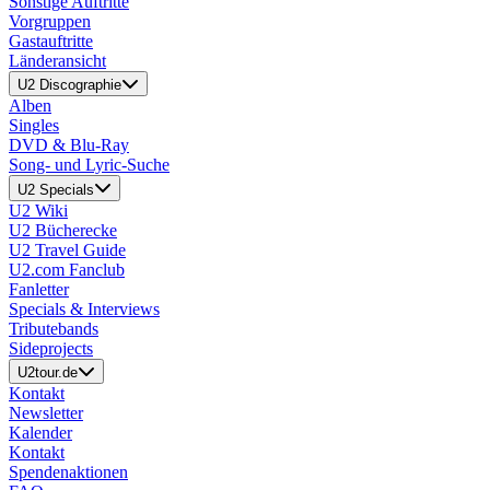
Sonstige Auftritte
Vorgruppen
Gastauftritte
Länderansicht
U2 Discographie
Alben
Singles
DVD & Blu-Ray
Song- und Lyric-Suche
U2 Specials
U2 Wiki
U2 Bücherecke
U2 Travel Guide
U2.com Fanclub
Fanletter
Specials & Interviews
Tributebands
Sideprojects
U2tour.de
Kontakt
Newsletter
Kalender
Kontakt
Spendenaktionen