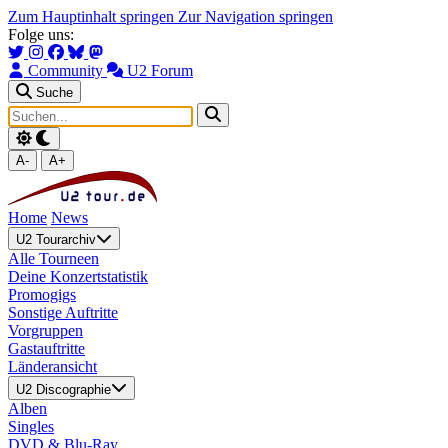
Zum Hauptinhalt springen
Zur Navigation springen
Folge uns:
Community
U2 Forum
Suche
A-
A+
Home
News
U2 Tourarchiv
Alle Tourneen
Deine Konzertstatistik
Promogigs
Sonstige Auftritte
Vorgruppen
Gastauftritte
Länderansicht
U2 Discographie
Alben
Singles
DVD & Blu-Ray