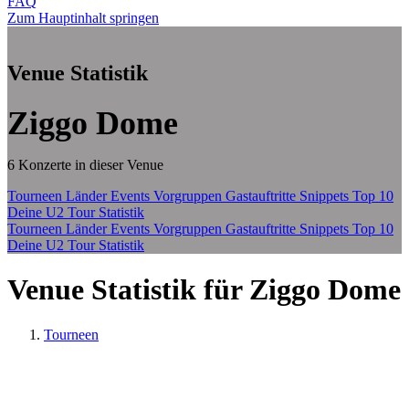
FAQ
Zum Hauptinhalt springen
Venue Statistik
Ziggo Dome
6 Konzerte in dieser Venue
Tourneen
Länder
Events
Vorgruppen
Gastauftritte
Snippets
Top 10
Deine U2 Tour Statistik
Tourneen
Länder
Events
Vorgruppen
Gastauftritte
Snippets
Top 10
Deine U2 Tour Statistik
Venue Statistik für Ziggo Dome
Tourneen