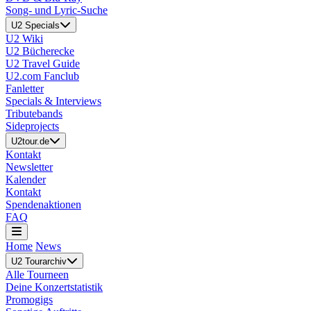
Song- und Lyric-Suche
U2 Specials
U2 Wiki
U2 Bücherecke
U2 Travel Guide
U2.com Fanclub
Fanletter
Specials & Interviews
Tributebands
Sideprojects
U2tour.de
Kontakt
Newsletter
Kalender
Kontakt
Spendenaktionen
FAQ
Home
News
U2 Tourarchiv
Alle Tourneen
Deine Konzertstatistik
Promogigs