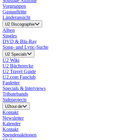
Sonstige Auftritte
Vorgruppen
Gastauftritte
Länderansicht
U2 Discographie
Alben
Singles
DVD & Blu-Ray
Song- und Lyric-Suche
U2 Specials
U2 Wiki
U2 Bücherecke
U2 Travel Guide
U2.com Fanclub
Fanletter
Specials & Interviews
Tributebands
Sideprojects
U2tour.de
Kontakt
Newsletter
Kalender
Kontakt
Spendenaktionen